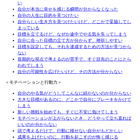
い
自分が本当に幸せを感じる瞬間が分からなくなった
自分の人生に目的を見つけたい
自分らしい生き方を見つけたいけど、どこかで妥協してし
まっている
目標を立てるけど、なぜか途中でやる気を失ってしまう
自分に合った目標の立て方が分からず、挫折しやすい
目標を設定しても、それを達成するための方法が見つから
ない
長期的な視点で考えるのが苦手で、すぐ目先のことにとら
われてしまう
自分の可能性を広げたいけど、その方法が分からない
＜モチベーションと行動力＞
自分のやる気がどうしてこんなに続かないのか分からない
大きな目標があるのに、どこかで自分にブレーキをかけて
しまう
新しい挑戦を始めても、すぐに不安に負けてしまう
モチベーションが上がらないとき、どうやって立ち直れば
いいのか分からない
頭で考えるだけで、行動に移せない自分がもどかしい
成果を上げたいのに、行動を起こすのが怖く感じる