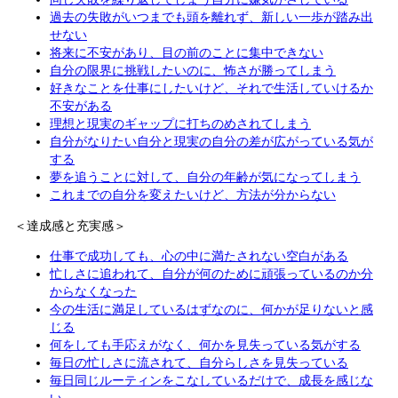
過去の失敗がいつまでも頭を離れず、新しい一歩が踏み出
せない
将来に不安があり、目の前のことに集中できない
自分の限界に挑戦したいのに、怖さが勝ってしまう
好きなことを仕事にしたいけど、それで生活していけるか
不安がある
理想と現実のギャップに打ちのめされてしまう
自分がなりたい自分と現実の自分の差が広がっている気が
する
夢を追うことに対して、自分の年齢が気になってしまう
これまでの自分を変えたいけど、方法が分からない
＜達成感と充実感＞
仕事で成功しても、心の中に満たされない空白がある
忙しさに追われて、自分が何のために頑張っているのか分
からなくなった
今の生活に満足しているはずなのに、何かが足りないと感
じる
何をしても手応えがなく、何かを見失っている気がする
毎日の忙しさに流されて、自分らしさを見失っている
毎日同じルーティンをこなしているだけで、成長を感じな