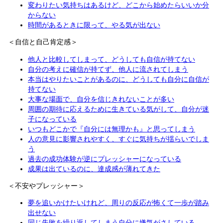
変わりたい気持ちはあるけど、どこから始めたらいいか分
からない
時間があるときに限って、やる気が出ない
＜自信と自己肯定感＞
他人と比較してしまって、どうしても自信が持てない
自分の考えに確信が持てず、他人に流されてしまう
本当はやりたいことがあるのに、どうしても自分に自信が
持てない
大事な場面で、自分を信じきれないことが多い
周囲の期待に応えるために生きている気がして、自分が迷
子になっている
いつもどこかで『自分には無理かも』と思ってしまう
人の意見に影響されやすく、すぐに気持ちが揺らいでしま
う
過去の成功体験が逆にプレッシャーになっている
成果は出ているのに、達成感が薄れてきた
＜不安やプレッシャー＞
夢を追いかけたいけれど、周りの反応が怖くて一歩が踏み
出せない
同じ失敗を繰り返してしまう自分に嫌気がさしている