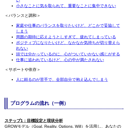
い
小さなことに気を取られて、重要なことに集中できない
＜バランスと調和＞
家庭や仕事のバランスを取りたいけど、どこかで妥協して
しまう
周囲の期待に応えようとしすぎて、疲れてしまっている
ポジティブになりたいけど、なかなか気持ちが切り替えら
れない
頭では分かっているのに、心がついていかない感じがする
仕事に追われているけど、心の中が満たされない
＜サポートや依存＞
人に頼るのが苦手で、全部自分で抱え込んでしまう
プログラムの流れ（一例）
ステップ1：目標設定と現状分析
GROWモデル（Goal, Reality, Options, Will）を活用し、あなたの