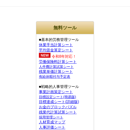
無料ツール
■基本的労務管理ツール
休業手当計算シート
平均賃金算定シート
令和8年対応！
労働保険料計算シート
人件費計算試算シート
残業単価計算シート
有給休暇付与予定表
■戦略的人事管理ツール
事業計画策定シート
目標設定シート(簡易版)
目標達成シート(詳細版)
お金のブロックパズル
残業代計算試算シート
採用管理シート
人材育成マップ
人事評価シート