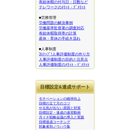
有給休暇の付与日・日数など
テレワークのﾒﾘｯﾄ・ﾃﾞﾒﾘｯﾄ
■労務管理
労働問題の解決事例
労働基準監督署の調査対応
有給休暇取得率の計算
産休・育休の手続き流れ
■人事制度
3ｽﾃｯﾌﾟ!人事評価制度の作り方
人事評価制度の目的と注意点
人事評価制度のﾒﾘｯﾄ・ﾃﾞﾒﾘｯﾄ
目標設定&達成サポート
モチベーションの維持向上
目標の立て方のコツ
やる気が出ない原因と対策
目標設定・達成の速習動画
月イチ戦略会議の導入と実践
目標達成コーチング
対象者別ノウハウ集