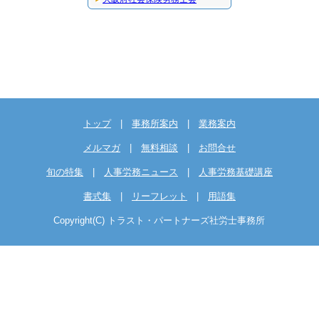
トップ
|
事務所案内
|
業務案内
メルマガ
|
無料相談
|
お問合せ
旬の特集
|
人事労務ニュース
|
人事労務基礎講座
書式集
|
リーフレット
|
用語集
Copyright(C) トラスト・パートナーズ社労士事務所