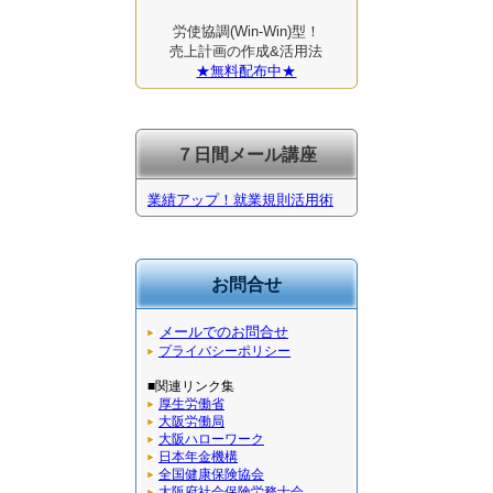
労使協調(Win-Win)型！
売上計画の作成&活用法
★無料配布中★
７日間メール講座
業績アップ！就業規則活用術
お問合せ
メールでのお問合せ
プライバシーポリシー
■関連リンク集
厚生労働省
大阪労働局
大阪ハローワーク
日本年金機構
全国健康保険協会
大阪府社会保険労務士会