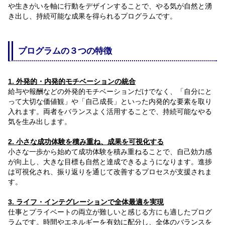
や生きがいを軸に行動をデザインすることで、やる気が自然と湧
き出し、持続可能な成果を得られるプログラムです。
プログラムの３つの特徴
1. 外発的・内発的モチベーションの統合
給与や報酬などの外発的モチベーションだけでなく、「自分にと
って大切な価値観」や「自己成長」といった内発的な要素を取り
入れます。両者をバランスよく活用することで、持続可能なやる
気を生み出します。
2. 小さな成功体験を積み重ね、成果を可視化する
小さな一歩から始めて成功体験を積み重ねることで、自己効力感
が向上し、大きな目標も自然と達成できるようになります。進捗
は可視化され、振り返りを通じて改善するプロセスが支援されま
す。
3. ライフ・インテグレーションで全体最適を実現
仕事とプライベートの両立が難しいと感じる方にも適したプログ
ラムです。時間やエネルギーを有効に配分し、全体のバランスを