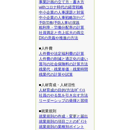
事業計画の立て方・書き方
withコロナ時代の経営戦略
中小企業の人事課題と対策
中小企業の人事戦略3ｽﾃｯﾌﾟ
予防労務(予防人事)の実践
粗利率・労働分配率の計算
社員満足と売上拡大の両立
DXの意義や推進の方法
■人件費
人件費や法定福利費の計算
人件費の削減と適正化の違い
賞与の社会保険料の計算方法
残業代・残業単価・残業時間
残業代の計算や試算
■人材育成・人材活性
人材育成の目的/方法/ﾎﾟｲﾝﾄ
社員のやる気を引き出す方法
リーダーシップの発揮と習得
■就業規則
就業規則の作成・変更と届出
就業規則の項目ごとのﾎﾟｲﾝﾄ
就業規則の業種別ポイント