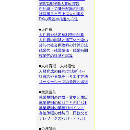
予防労務(予防人事)の実践
粗利率・労働分配率の計算
社員満足と売上拡大の両立
DXの意義や推進の方法
■人件費
人件費や法定福利費の計算
人件費の削減と適正化の違い
賞与の社会保険料の計算方法
残業代・残業単価・残業時間
残業代の計算や試算
■人材育成・人材活性
人材育成の目的/方法/ﾎﾟｲﾝﾄ
社員のやる気を引き出す方法
リーダーシップの発揮と習得
■就業規則
就業規則の作成・変更と届出
就業規則の項目ごとのﾎﾟｲﾝﾄ
就業規則の業種別ポイント
有給休暇の付与日・日数など
テレワークのﾒﾘｯﾄ・ﾃﾞﾒﾘｯﾄ
■労務管理