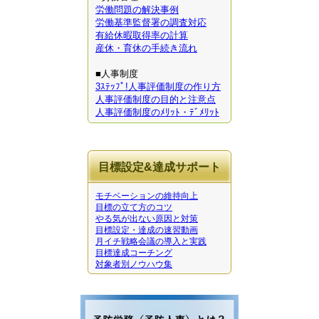
労働問題の解決事例
労働基準監督署の調査対応
有給休暇取得率の計算
産休・育休の手続き流れ
■人事制度
3ｽﾃｯﾌﾟ!人事評価制度の作り方
人事評価制度の目的と注意点
人事評価制度のﾒﾘｯﾄ・ﾃﾞﾒﾘｯﾄ
目標設定&達成サポート
モチベーションの維持向上
目標の立て方のコツ
やる気が出ない原因と対策
目標設定・達成の速習動画
月イチ戦略会議の導入と実践
目標達成コーチング
対象者別ノウハウ集