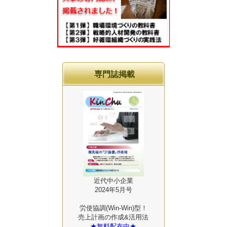
専門誌掲載
近代中小企業
2024年5月号
労使協調(Win-Win)型！
売上計画の作成&活用法
★無料配布中★