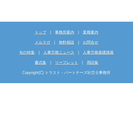
トップ
|
事務所案内
|
業務案内
メルマガ
|
無料相談
|
お問合せ
旬の特集
|
人事労務ニュース
|
人事労務基礎講座
書式集
|
リーフレット
|
用語集
Copyright(C) トラスト・パートナーズ社労士事務所