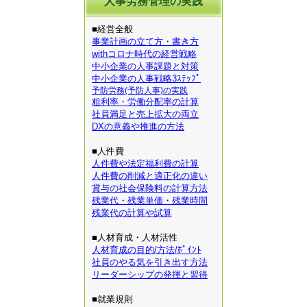
人事労務管理の実践
■経営全般
事業計画の立て方・書き方
withコロナ時代の経営戦略
中小企業の人事課題と対策
中小企業の人事戦略3ｽﾃｯﾌﾟ
予防労務(予防人事)の実践
粗利率・労働分配率の計算
社員満足と売上拡大の両立
DXの意義や推進の方法
■人件費
人件費や法定福利費の計算
人件費の削減と適正化の違い
賞与の社会保険料の計算方法
残業代・残業単価・残業時間
残業代の計算や試算
■人材育成・人材活性
人材育成の目的/方法/ﾎﾟｲﾝﾄ
社員のやる気を引き出す方法
リーダーシップの発揮と習得
■就業規則