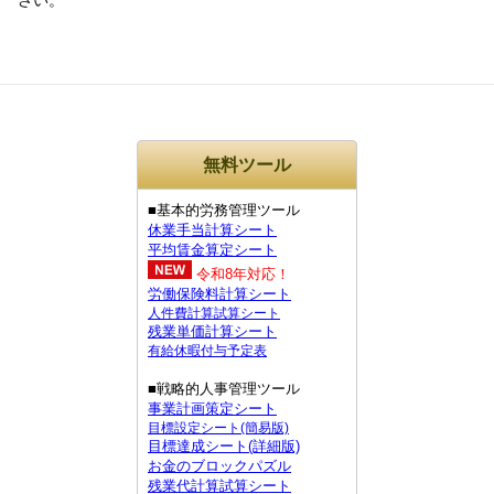
無料ツール
■基本的労務管理ツール
休業手当計算シート
平均賃金算定シート
令和8年対応！
労働保険料計算シート
人件費計算試算シート
残業単価計算シート
有給休暇付与予定表
■戦略的人事管理ツール
事業計画策定シート
目標設定シート(簡易版)
目標達成シート(詳細版)
お金のブロックパズル
残業代計算試算シート