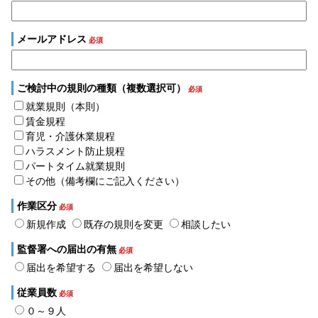
メールアドレス
必須
ご検討中の規則の種類（複数選択可）
必須
就業規則（本則）
賃金規程
育児・介護休業規程
ハラスメント防止規程
パートタイム就業規則
その他（備考欄にご記入ください）
作業区分
必須
新規作成
既存の規則を変更
相談したい
監督署への届出の有無
必須
届出を希望する
届出を希望しない
従業員数
必須
０～９人