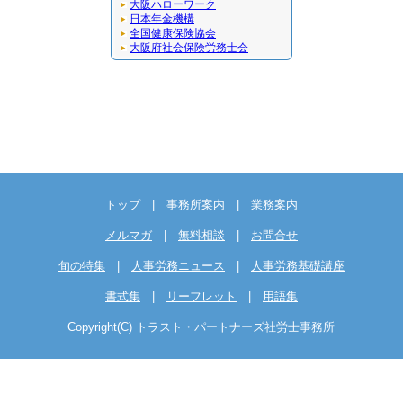
大阪ハローワーク
日本年金機構
全国健康保険協会
大阪府社会保険労務士会
トップ
|
事務所案内
|
業務案内
メルマガ
|
無料相談
|
お問合せ
旬の特集
|
人事労務ニュース
|
人事労務基礎講座
書式集
|
リーフレット
|
用語集
Copyright(C) トラスト・パートナーズ社労士事務所