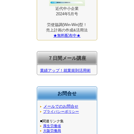
近代中小企業
2024年5月号
労使協調(Win-Win)型！
売上計画の作成&活用法
★無料配布中★
７日間メール講座
業績アップ！就業規則活用術
お問合せ
メールでのお問合せ
プライバシーポリシー
■関連リンク集
厚生労働省
大阪労働局