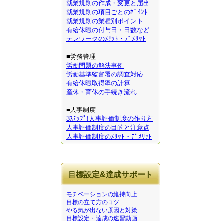
就業規則の作成・変更と届出
就業規則の項目ごとのﾎﾟｲﾝﾄ
就業規則の業種別ポイント
有給休暇の付与日・日数など
テレワークのﾒﾘｯﾄ・ﾃﾞﾒﾘｯﾄ
■労務管理
労働問題の解決事例
労働基準監督署の調査対応
有給休暇取得率の計算
産休・育休の手続き流れ
■人事制度
3ｽﾃｯﾌﾟ!人事評価制度の作り方
人事評価制度の目的と注意点
人事評価制度のﾒﾘｯﾄ・ﾃﾞﾒﾘｯﾄ
目標設定&達成サポート
モチベーションの維持向上
目標の立て方のコツ
やる気が出ない原因と対策
目標設定・達成の速習動画