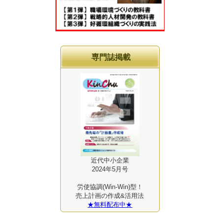
専門誌掲載
近代中小企業
2024年5月号
労使協調(Win-Win)型！
売上計画の作成&活用法
★無料配布中★