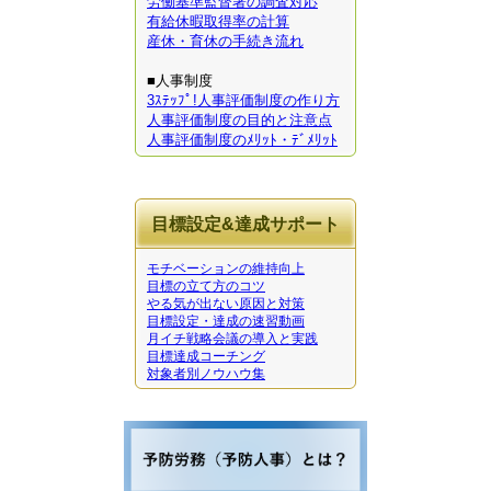
労働基準監督署の調査対応
有給休暇取得率の計算
産休・育休の手続き流れ
■人事制度
3ｽﾃｯﾌﾟ!人事評価制度の作り方
人事評価制度の目的と注意点
人事評価制度のﾒﾘｯﾄ・ﾃﾞﾒﾘｯﾄ
目標設定&達成サポート
モチベーションの維持向上
目標の立て方のコツ
やる気が出ない原因と対策
目標設定・達成の速習動画
月イチ戦略会議の導入と実践
目標達成コーチング
対象者別ノウハウ集