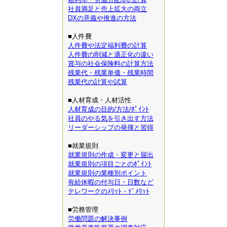
社員満足と売上拡大の両立
DXの意義や推進の方法
■人件費
人件費や法定福利費の計算
人件費の削減と適正化の違い
賞与の社会保険料の計算方法
残業代・残業単価・残業時間
残業代の計算や試算
■人材育成・人材活性
人材育成の目的/方法/ﾎﾟｲﾝﾄ
社員のやる気を引き出す方法
リーダーシップの発揮と習得
■就業規則
就業規則の作成・変更と届出
就業規則の項目ごとのﾎﾟｲﾝﾄ
就業規則の業種別ポイント
有給休暇の付与日・日数など
テレワークのﾒﾘｯﾄ・ﾃﾞﾒﾘｯﾄ
■労務管理
労働問題の解決事例