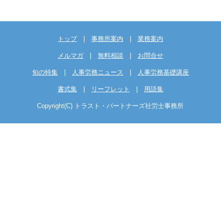
トップ
|
事務所案内
|
業務案内
メルマガ
|
無料相談
|
お問合せ
旬の特集
|
人事労務ニュース
|
人事労務基礎講座
書式集
|
リーフレット
|
用語集
Copyright(C) トラスト・パートナーズ社労士事務所