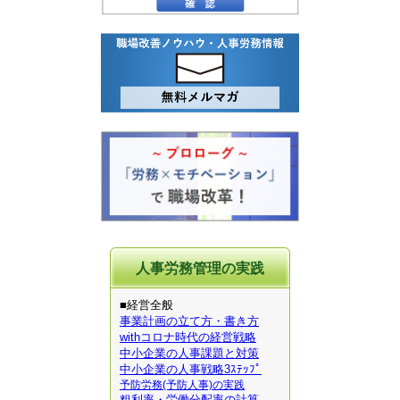
人事労務管理の実践
■経営全般
事業計画の立て方・書き方
withコロナ時代の経営戦略
中小企業の人事課題と対策
中小企業の人事戦略3ｽﾃｯﾌﾟ
予防労務(予防人事)の実践
粗利率・労働分配率の計算