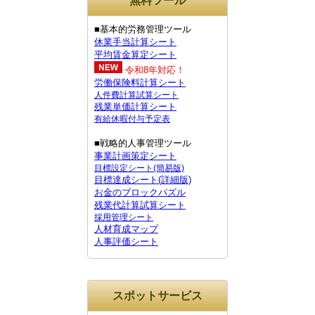
無料ツール
■基本的労務管理ツール
休業手当計算シート
平均賃金算定シート
令和8年対応！
労働保険料計算シート
人件費計算試算シート
残業単価計算シート
有給休暇付与予定表
■戦略的人事管理ツール
事業計画策定シート
目標設定シート(簡易版)
目標達成シート(詳細版)
お金のブロックパズル
残業代計算試算シート
採用管理シート
人材育成マップ
人事評価シート
スポットサービス