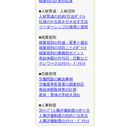
残業代の計算や試算
■人材育成・人材活性
人材育成の目的/方法/ﾎﾟｲﾝﾄ
社員のやる気を引き出す方法
リーダーシップの発揮と習得
■就業規則
就業規則の作成・変更と届出
就業規則の項目ごとのﾎﾟｲﾝﾄ
就業規則の業種別ポイント
有給休暇の付与日・日数など
テレワークのﾒﾘｯﾄ・ﾃﾞﾒﾘｯﾄ
■労務管理
労働問題の解決事例
労働基準監督署の調査対応
有給休暇取得率の計算
産休・育休の手続き流れ
■人事制度
3ｽﾃｯﾌﾟ!人事評価制度の作り方
人事評価制度の目的と注意点
人事評価制度のﾒﾘｯﾄ・ﾃﾞﾒﾘｯﾄ