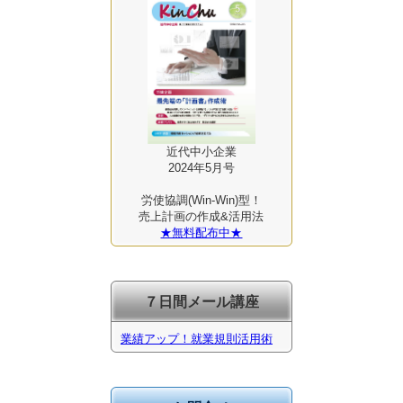
近代中小企業
2024年5月号
労使協調(Win-Win)型！
売上計画の作成&活用法
★無料配布中★
７日間メール講座
業績アップ！就業規則活用術