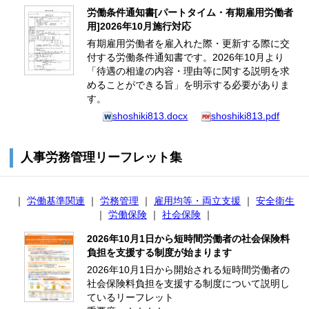
労働条件通知書[パートタイム・有期雇用労働者
用]2026年10月施行対応
有期雇用労働者を雇入れた際・更新する際に交
付する労働条件通知書です。2026年10月より
「待遇の相違の内容・理由等に関する説明を求
めることができる旨」を明示する必要がありま
す。
shoshiki813.docx
shoshiki813.pdf
人事労務管理リーフレット集
｜
労働基準関連
｜
労務管理
｜
雇用均等・両立支援
｜
安全衛生
｜
労働保険
｜
社会保険
｜
2026年10月1日から短時間労働者の社会保険料
負担を支援する制度が始まります
2026年10月1日から開始される短時間労働者の
社会保険料負担を支援する制度について説明し
ているリーフレット