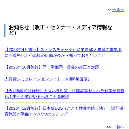
>>
一覧へ
お知らせ（改正・セミナー・メディア情報な
ど）
【2028年4月施行】ストレスチェックが従業員50人未満の事業場
にも義務化｜小規模の組織が今から知っておきたいこと
【2026年10月施行】同一労働同一賃金の改正と対応
人件費シミュレーションシート（令和8年度版）
【令和8年10月施行】カスハラ対策・求職者等セクハラ対策が義務
化！中小企業がやるべきことを解説
【2026年12月施行】日本版DBS（こども性暴力防止法）｜認可保
育施設が準備すべき5つのステップ
>>
一覧へ