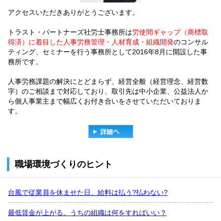
アクセスいただきありがとうございます。
トラスト・パートナーズ社労士事務所は
労使間ギャップ（商標取
得済）に着目した人事労務管理・人材育成・組織開発
のコンサル
ティング、セミナーを行う事務所として
2016
年
8
月に開設した事
務所です。
人事労務課題の解決にとどまらず、経営全般（経営理念、経営数
字）のご相談まで対応しており、取引先は中小企業、公益法人か
ら個人事業主まで幅広くお付き合いをさせていただいておりま
す。
職場環境づくりのヒント
台風で従業員を休ませた日、給料は払う?払わない?
最低賃金が上がる。うちの組織は何をすればいい？