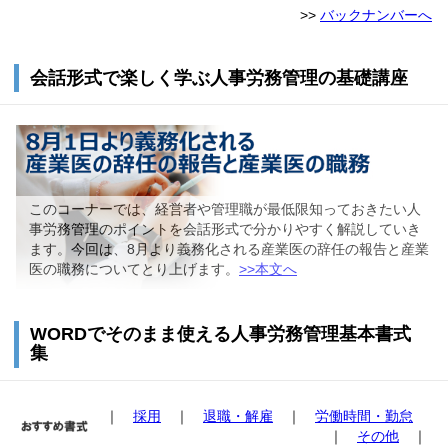
>>
バックナンバーへ
会話形式で楽しく学ぶ人事労務管理の基礎講座
このコーナーでは、経営者や管理職が最低限知っておきたい人
事労務管理のポイントを会話形式で分かりやすく解説していき
ます。今回は、8月より義務化される産業医の辞任の報告と産業
医の職務についてとり上げます。
>>本文へ
WORDでそのまま使える人事労務管理基本書式
集
｜
採用
｜
退職・解雇
｜
労働時間・勤怠
｜
その他
｜