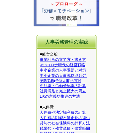
人事労務管理の実践
■経営全般
事業計画の立て方・書き方
withコロナ時代の経営戦略
中小企業の人事課題と対策
中小企業の人事戦略3ｽﾃｯﾌﾟ
予防労務(予防人事)の実践
粗利率・労働分配率の計算
社員満足と売上拡大の両立
DXの意義や推進の方法
■人件費
人件費や法定福利費の計算
人件費の削減と適正化の違い
賞与の社会保険料の計算方法
残業代・残業単価・残業時間