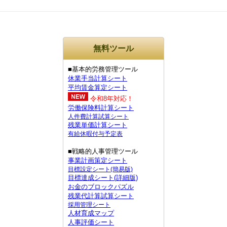
無料ツール
■基本的労務管理ツール
休業手当計算シート
平均賃金算定シート
令和8年対応！
労働保険料計算シート
人件費計算試算シート
残業単価計算シート
有給休暇付与予定表
■戦略的人事管理ツール
事業計画策定シート
目標設定シート(簡易版)
目標達成シート(詳細版)
お金のブロックパズル
残業代計算試算シート
採用管理シート
人材育成マップ
人事評価シート