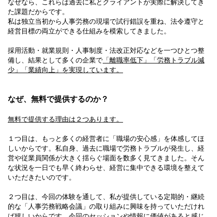
なぜなら、これらは過去に私とクライアントが実際に解決してき
た課題だからです。
私は独立当初から人事労務の現場で試行錯誤を重ね、法令遵守と
経営目標の両立ができる仕組みを模索してきました。
採用活動・就業規則・人事制度・法改正対応などを一つひとつ整
備し、結果として多くの企業で
「離職率低下」「労務トラブル減
少」「業績向上」を実現しています。
なぜ、無料で提供するのか？
無料で提供する理由は２つあります。
１つ目は、もっと多くの経営者に「職場の安心感」を体感してほ
しいからです。私自身、過去に職場で労務トラブルが発生し、経
営や従業員関係が大きく揺らぐ場面を数多く見てきました。そん
な状況を一日でも早く終わらせ、経営に集中できる環境を整えて
いただきたいのです。
２つ目は、今回の体験を通して、私が提供している定期的・継続
的な「人事労務戦略会議」の取り組みに興味を持っていただけれ
ば嬉しいからです。今回のセッションや情報に価値があると感じ