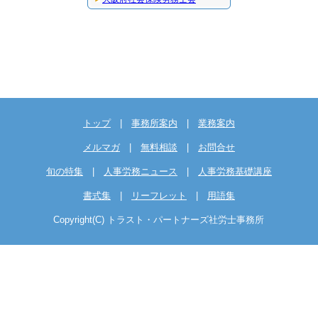
トップ
|
事務所案内
|
業務案内
メルマガ
|
無料相談
|
お問合せ
旬の特集
|
人事労務ニュース
|
人事労務基礎講座
書式集
|
リーフレット
|
用語集
Copyright(C) トラスト・パートナーズ社労士事務所