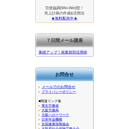
労使協調(Win-Win)型！
売上計画の作成&活用法
★無料配布中★
７日間メール講座
業績アップ！就業規則活用術
お問合せ
メールでのお問合せ
プライバシーポリシー
■関連リンク集
厚生労働省
大阪労働局
大阪ハローワーク
日本年金機構
全国健康保険協会
大阪府社会保険労務士会