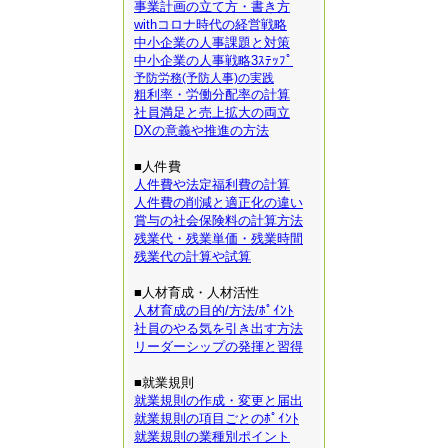
事業計画の立て方・書き方
withコロナ時代の経営戦略
中小企業の人事課題と対策
中小企業の人事戦略3ｽﾃｯﾌﾟ
予防労務(予防人事)の実践
粗利率・労働分配率の計算
社員満足と売上拡大の両立
DXの意義や推進の方法
■人件費
人件費や法定福利費の計算
人件費の削減と適正化の違い
賞与の社会保険料の計算方法
残業代・残業単価・残業時間
残業代の計算や試算
■人材育成・人材活性
人材育成の目的/方法/ﾎﾟｲﾝﾄ
社員のやる気を引き出す方法
リーダーシップの発揮と習得
■就業規則
就業規則の作成・変更と届出
就業規則の項目ごとのﾎﾟｲﾝﾄ
就業規則の業種別ポイント