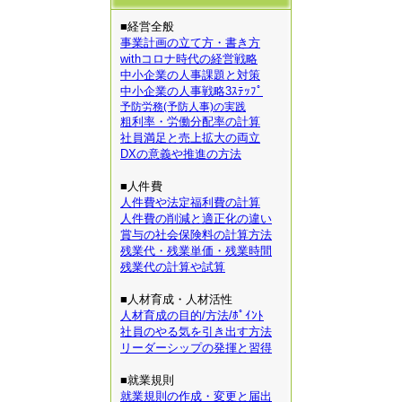
■経営全般
事業計画の立て方・書き方
withコロナ時代の経営戦略
中小企業の人事課題と対策
中小企業の人事戦略3ｽﾃｯﾌﾟ
予防労務(予防人事)の実践
粗利率・労働分配率の計算
社員満足と売上拡大の両立
DXの意義や推進の方法
■人件費
人件費や法定福利費の計算
人件費の削減と適正化の違い
賞与の社会保険料の計算方法
残業代・残業単価・残業時間
残業代の計算や試算
■人材育成・人材活性
人材育成の目的/方法/ﾎﾟｲﾝﾄ
社員のやる気を引き出す方法
リーダーシップの発揮と習得
■就業規則
就業規則の作成・変更と届出