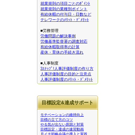
就業規則の項目ごとのﾎﾟｲﾝﾄ
就業規則の業種別ポイント
有給休暇の付与日・日数など
テレワークのﾒﾘｯﾄ・ﾃﾞﾒﾘｯﾄ
■労務管理
労働問題の解決事例
労働基準監督署の調査対応
有給休暇取得率の計算
産休・育休の手続き流れ
■人事制度
3ｽﾃｯﾌﾟ!人事評価制度の作り方
人事評価制度の目的と注意点
人事評価制度のﾒﾘｯﾄ・ﾃﾞﾒﾘｯﾄ
目標設定&達成サポート
モチベーションの維持向上
目標の立て方のコツ
やる気が出ない原因と対策
目標設定・達成の速習動画
月イチ戦略会議の導入と実践