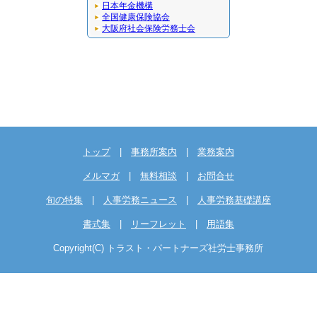
日本年金機構
全国健康保険協会
大阪府社会保険労務士会
トップ
|
事務所案内
|
業務案内
メルマガ
|
無料相談
|
お問合せ
旬の特集
|
人事労務ニュース
|
人事労務基礎講座
書式集
|
リーフレット
|
用語集
Copyright(C) トラスト・パートナーズ社労士事務所