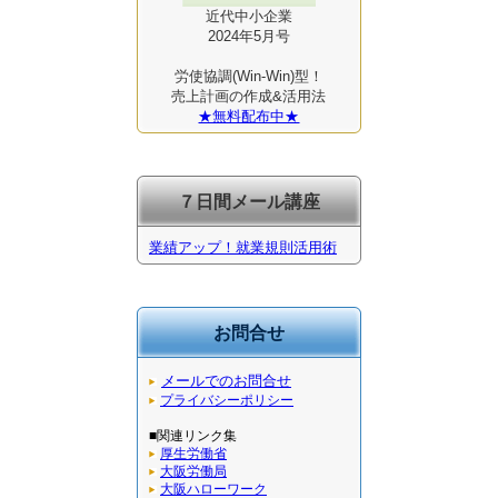
近代中小企業
2024年5月号
労使協調(Win-Win)型！
売上計画の作成&活用法
★無料配布中★
７日間メール講座
業績アップ！就業規則活用術
お問合せ
メールでのお問合せ
プライバシーポリシー
■関連リンク集
厚生労働省
大阪労働局
大阪ハローワーク