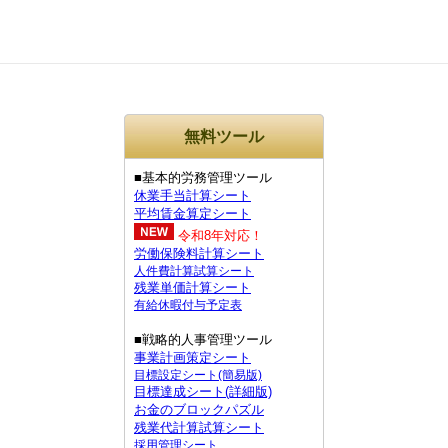
無料ツール
■基本的労務管理ツール
休業手当計算シート
平均賃金算定シート
令和8年対応！
労働保険料計算シート
人件費計算試算シート
残業単価計算シート
有給休暇付与予定表
■戦略的人事管理ツール
事業計画策定シート
目標設定シート(簡易版)
目標達成シート(詳細版)
お金のブロックパズル
残業代計算試算シート
採用管理シート