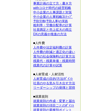
事業計画の立て方・書き方
withコロナ時代の経営戦略
中小企業の人事課題と対策
中小企業の人事戦略3ｽﾃｯﾌﾟ
予防労務(予防人事)の実践
粗利率・労働分配率の計算
社員満足と売上拡大の両立
DXの意義や推進の方法
■人件費
人件費や法定福利費の計算
人件費の削減と適正化の違い
賞与の社会保険料の計算方法
残業代・残業単価・残業時間
残業代の計算や試算
■人材育成・人材活性
人材育成の目的/方法/ﾎﾟｲﾝﾄ
社員のやる気を引き出す方法
リーダーシップの発揮と習得
■就業規則
就業規則の作成・変更と届出
就業規則の項目ごとのﾎﾟｲﾝﾄ
就業規則の業種別ポイント