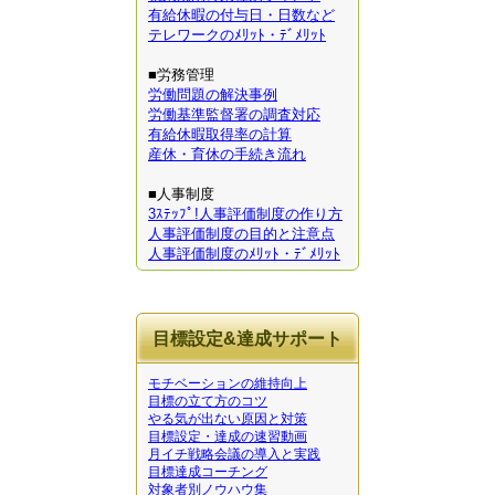
有給休暇の付与日・日数など
テレワークのﾒﾘｯﾄ・ﾃﾞﾒﾘｯﾄ
■労務管理
労働問題の解決事例
労働基準監督署の調査対応
有給休暇取得率の計算
産休・育休の手続き流れ
■人事制度
3ｽﾃｯﾌﾟ!人事評価制度の作り方
人事評価制度の目的と注意点
人事評価制度のﾒﾘｯﾄ・ﾃﾞﾒﾘｯﾄ
目標設定&達成サポート
モチベーションの維持向上
目標の立て方のコツ
やる気が出ない原因と対策
目標設定・達成の速習動画
月イチ戦略会議の導入と実践
目標達成コーチング
対象者別ノウハウ集