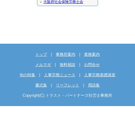
大阪府社会保険労務士会
トップ
|
事務所案内
|
業務案内
メルマガ
|
無料相談
|
お問合せ
旬の特集
|
人事労務ニュース
|
人事労務基礎講座
書式集
|
リーフレット
|
用語集
Copyright(C) トラスト・パートナーズ社労士事務所