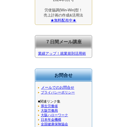
労使協調(Win-Win)型！
売上計画の作成&活用法
★無料配布中★
７日間メール講座
業績アップ！就業規則活用術
お問合せ
メールでのお問合せ
プライバシーポリシー
■関連リンク集
厚生労働省
大阪労働局
大阪ハローワーク
日本年金機構
全国健康保険協会