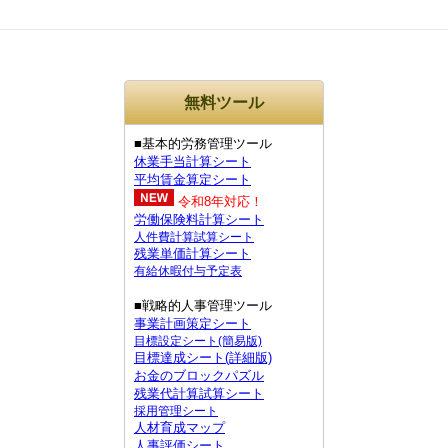
無料ツール
■基本的労務管理ツール
休業手当計算シート
平均賃金算定シート
令和8年対応！
労働保険料計算シート
人件費計算試算シート
残業単価計算シート
有給休暇付与予定表
■戦略的人事管理ツール
事業計画策定シート
目標設定シート(簡易版)
目標達成シート(詳細版)
お金のブロックパズル
残業代計算試算シート
採用管理シート
人材育成マップ
人事評価シート