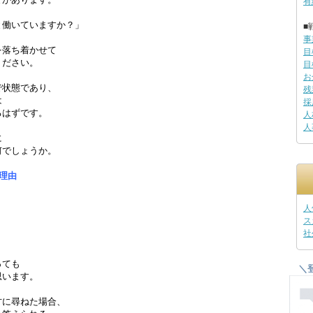
有
と働いていますか？」
■
事
を落ち着かせて
目
ください。
目
お
で状態であり、
残
は
採
るはずです。
人
人
に
何でしょうか。
理由
人
ス
社
っても
＼
思います。
方に尋ねた場合、