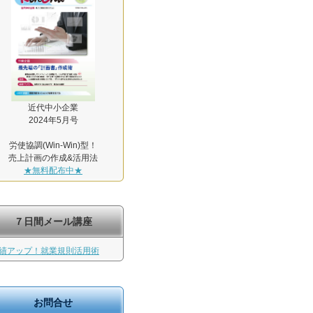
近代中小企業
2024年5月号
労使協調(Win-Win)型！
売上計画の作成&活用法
★無料配布中★
７日間メール講座
績アップ！就業規則活用術
お問合せ