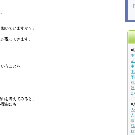
う。
と働いていますか？」
えが返ってきます。
■
事
w
ということを
中
。
中
予
粗
社
D
理由を考えてみると、
い理由にも
■
人
人
賞
残
残