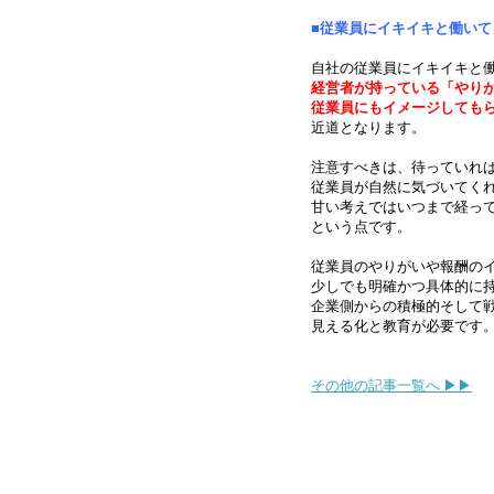
■従業員にイキイキと働いて
自社の従業員にイキイキと
経営者が持っている「やり
従業員にもイメージしても
近道となります。
注意すべきは、待っていれ
従業員が自然に気づいてく
甘い考えではいつまで経っ
という点です。
従業員のやりがいや報酬の
少しでも明確かつ具体的に
企業側からの積極的そして
見える化と教育が必要です
その他の記事一覧へ ▶▶