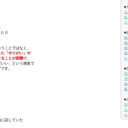
？
■
人
社
リ
を
したり
■
就
就
いうことではなく、
就
した「やりがい」や
有
することが困難
で、
テ
ばいい」という感覚で
ずです。
■
労
労
有
産
■
3
人
人
的に話していた
。