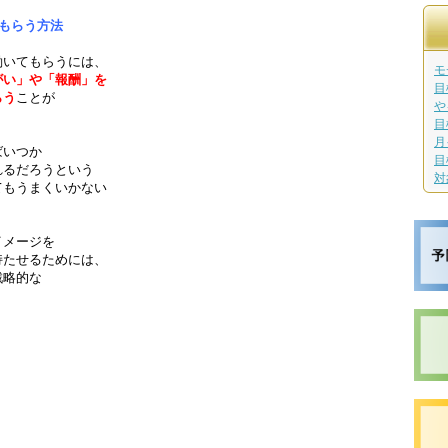
もらう方法
働いてもらうには、
モ
がい」や「報酬」を
目
らう
ことが
や
目
月
ばいつか
目
れるだろうという
対
てもうまくいかない
イメージを
持たせるためには、
戦略的な
。