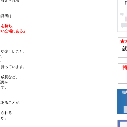
と答えられる
経営者は
』を持ち、
い立場にある」
とや楽しいこと、
ど、
な
に持っています。
、成長など、
褒美を
ます。
にあることが、
じられる
うか。