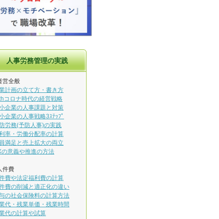
人事労務管理の実践
経営全般
業計画の立て方・書き方
ithコロナ時代の経営戦略
小企業の人事課題と対策
小企業の人事戦略3ｽﾃｯﾌﾟ
防労務(予防人事)の実践
利率・労働分配率の計算
員満足と売上拡大の両立
Xの意義や推進の方法
人件費
件費や法定福利費の計算
件費の削減と適正化の違い
与の社会保険料の計算方法
業代・残業単価・残業時間
業代の計算や試算