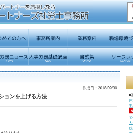
作成日：2018/09/30
■
ションを上げる方法
休
平
労
人
残
とがあります。