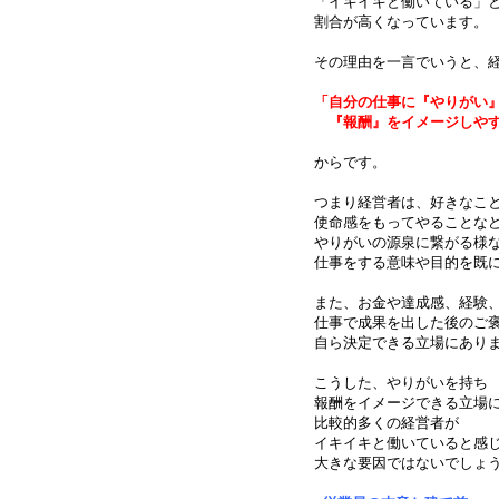
「イキイキと働いている」
割合が高くなっています。
その理由を一言でいうと、
「自分の仕事に『やりがい
『報酬』をイメージしやす
からです。
つまり経営者は、好きなこ
使命感をもってやることな
やりがいの源泉に繋がる様
仕事をする意味や目的を既
また、お金や達成感、経験
仕事で成果を出した後のご
自ら決定できる立場にあり
こうした、やりがいを持ち
報酬をイメージできる立場
比較的多くの経営者が
イキイキと働いていると感
大きな要因ではないでしょ