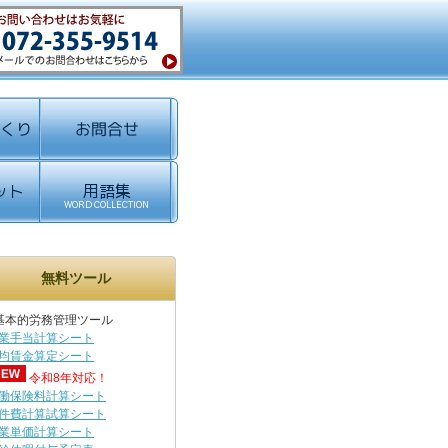
無料ツール
基本的労務管理ツール
業手当計算シート
均賃金算定シート
令和8年対応！
働保険料計算シート
件費計算試算シート
業単価計算シート