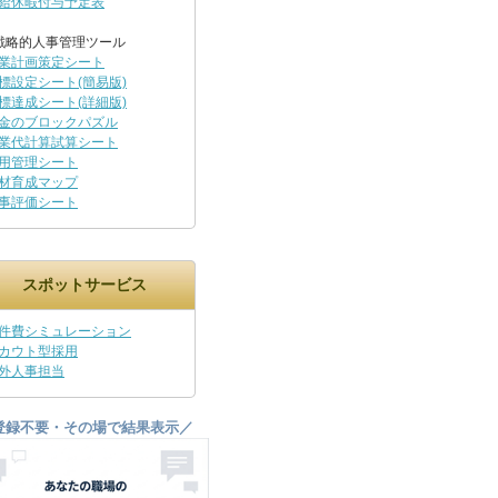
給休暇付与予定表
戦略的人事管理ツール
業計画策定シート
標設定シート(簡易版)
標達成シート(詳細版)
金のブロックパズル
業代計算試算シート
用管理シート
材育成マップ
事評価シート
スポットサービス
件費シミュレーション
カウト型採用
外人事担当
登録不要・その場で結果表示／