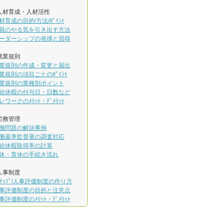
人材育成・人材活性
材育成の目的/方法/ﾎﾟｲﾝﾄ
員のやる気を引き出す方法
ーダーシップの発揮と習得
就業規則
業規則の作成・変更と届出
業規則の項目ごとのﾎﾟｲﾝﾄ
業規則の業種別ポイント
給休暇の付与日・日数など
レワークのﾒﾘｯﾄ・ﾃﾞﾒﾘｯﾄ
労務管理
働問題の解決事例
働基準監督署の調査対応
給休暇取得率の計算
休・育休の手続き流れ
人事制度
ｽﾃｯﾌﾟ!人事評価制度の作り方
事評価制度の目的と注意点
事評価制度のﾒﾘｯﾄ・ﾃﾞﾒﾘｯﾄ