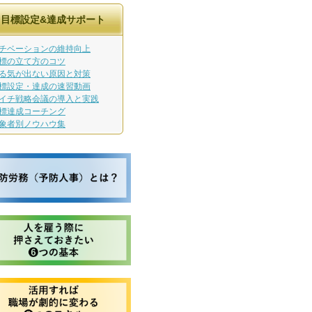
目標設定&達成サポート
チベーションの維持向上
標の立て方のコツ
る気が出ない原因と対策
標設定・達成の速習動画
イチ戦略会議の導入と実践
標達成コーチング
象者別ノウハウ集