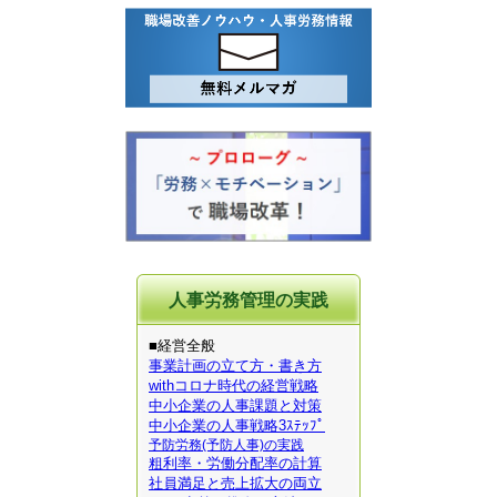
人事労務管理の実践
■経営全般
事業計画の立て方・書き方
withコロナ時代の経営戦略
中小企業の人事課題と対策
中小企業の人事戦略3ｽﾃｯﾌﾟ
予防労務(予防人事)の実践
粗利率・労働分配率の計算
社員満足と売上拡大の両立