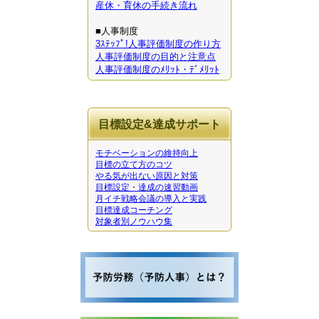
産休・育休の手続き流れ
■人事制度
3ｽﾃｯﾌﾟ!人事評価制度の作り方
人事評価制度の目的と注意点
人事評価制度のﾒﾘｯﾄ・ﾃﾞﾒﾘｯﾄ
目標設定&達成サポート
モチベーションの維持向上
目標の立て方のコツ
やる気が出ない原因と対策
目標設定・達成の速習動画
月イチ戦略会議の導入と実践
目標達成コーチング
対象者別ノウハウ集