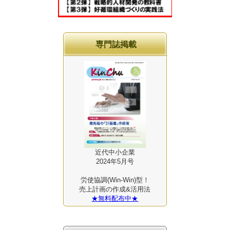
専門誌掲載
近代中小企業
2024年5月号
労使協調(Win-Win)型！
売上計画の作成&活用法
★無料配布中★