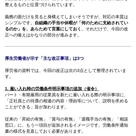
整えるものと位置づけられています。
義務の面だけを見ると身構えてしまいそうですが、対応の本質は
シンプルです。
自組織の手当や休暇が「何のために支給されてい
るのか」を、あらためて言葉にしておく
。それだけで、今回の改
正への備えはかなりの部分が進みます。
厚生労働省が示す「主な改正事項」は3つ
厚労省の資料では、今回の改正は次の3点として整理されていま
す。
1. 雇い入れ時の労働条件明示事項の追加（省令）
パート・有期雇用の従業員を新たに雇い入れる際の明示事項に、
「正社員との待遇の相違の内容・理由等について、説明を求める
ことができる」旨が加わります。
従来の「昇給の有無」「賞与の有無」「退職手当の有無」「相談
窓口」に、もう一項目が追加されるイメージです。労働条件通知
書の様式を見直しておく必要があります。