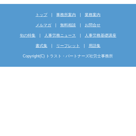
トップ
|
事務所案内
|
業務案内
メルマガ
|
無料相談
|
お問合せ
旬の特集
|
人事労務ニュース
|
人事労務基礎講座
書式集
|
リーフレット
|
用語集
Copyright(C) トラスト・パートナーズ社労士事務所