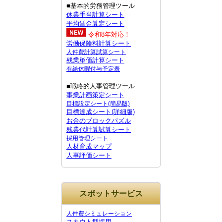
■基本的労務管理ツール
休業手当計算シート
平均賃金算定シート
令和8年対応！
労働保険料計算シート
人件費計算試算シート
残業単価計算シート
有給休暇付与予定表
■戦略的人事管理ツール
事業計画策定シート
目標設定シート(簡易版)
目標達成シート(詳細版)
お金のブロックパズル
残業代計算試算シート
採用管理シート
人材育成マップ
人事評価シート
スポットサービス
人件費シミュレーション
スカウト型採用