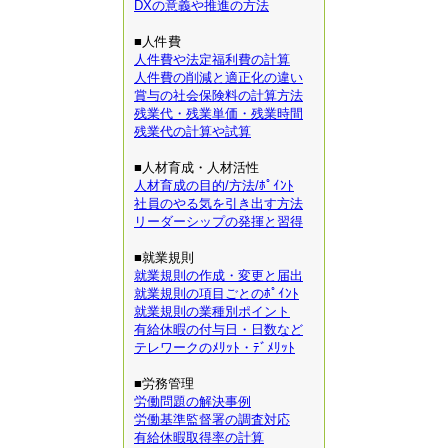
DXの意義や推進の方法
■人件費
人件費や法定福利費の計算
人件費の削減と適正化の違い
賞与の社会保険料の計算方法
残業代・残業単価・残業時間
残業代の計算や試算
■人材育成・人材活性
人材育成の目的/方法/ﾎﾟｲﾝﾄ
社員のやる気を引き出す方法
リーダーシップの発揮と習得
■就業規則
就業規則の作成・変更と届出
就業規則の項目ごとのﾎﾟｲﾝﾄ
就業規則の業種別ポイント
有給休暇の付与日・日数など
テレワークのﾒﾘｯﾄ・ﾃﾞﾒﾘｯﾄ
■労務管理
労働問題の解決事例
労働基準監督署の調査対応
有給休暇取得率の計算