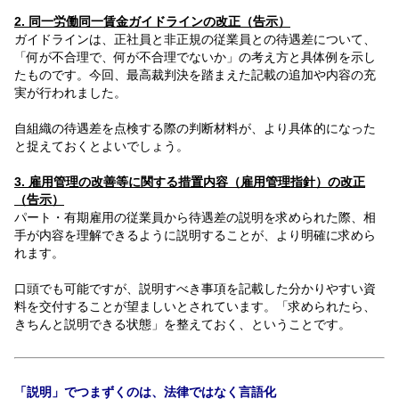
2. 同一労働同一賃金ガイドラインの改正（告示）
ガイドラインは、正社員と非正規の従業員との待遇差について、
「何が不合理で、何が不合理でないか」の考え方と具体例を示し
たものです。今回、最高裁判決を踏まえた記載の追加や内容の充
実が行われました。
自組織の待遇差を点検する際の判断材料が、より具体的になった
と捉えておくとよいでしょう。
3. 雇用管理の改善等に関する措置内容（雇用管理指針）の改正
（告示）
パート・有期雇用の従業員から待遇差の説明を求められた際、相
手が内容を理解できるように説明することが、より明確に求めら
れます。
口頭でも可能ですが、説明すべき事項を記載した分かりやすい資
料を交付することが望ましいとされています。「求められたら、
きちんと説明できる状態」を整えておく、ということです。
「説明」でつまずくのは、法律ではなく言語化