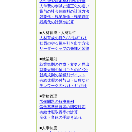
人件費や法定福利費の計算
人件費の削減と適正化の違い
賞与の社会保険料の計算方法
残業代・残業単価・残業時間
残業代の計算や試算
■人材育成・人材活性
人材育成の目的/方法/ﾎﾟｲﾝﾄ
社員のやる気を引き出す方法
リーダーシップの発揮と習得
■就業規則
就業規則の作成・変更と届出
就業規則の項目ごとのﾎﾟｲﾝﾄ
就業規則の業種別ポイント
有給休暇の付与日・日数など
テレワークのﾒﾘｯﾄ・ﾃﾞﾒﾘｯﾄ
■労務管理
労働問題の解決事例
労働基準監督署の調査対応
有給休暇取得率の計算
産休・育休の手続き流れ
■人事制度