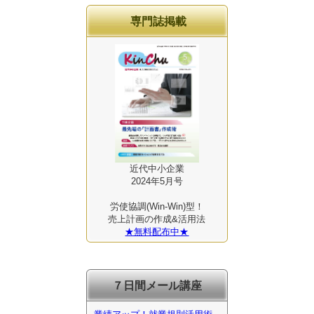
専門誌掲載
近代中小企業
2024年5月号
労使協調(Win-Win)型！
売上計画の作成&活用法
★無料配布中★
７日間メール講座