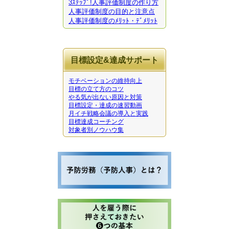
3ｽﾃｯﾌﾟ!人事評価制度の作り方
人事評価制度の目的と注意点
人事評価制度のﾒﾘｯﾄ・ﾃﾞﾒﾘｯﾄ
目標設定&達成サポート
モチベーションの維持向上
目標の立て方のコツ
やる気が出ない原因と対策
目標設定・達成の速習動画
月イチ戦略会議の導入と実践
目標達成コーチング
対象者別ノウハウ集