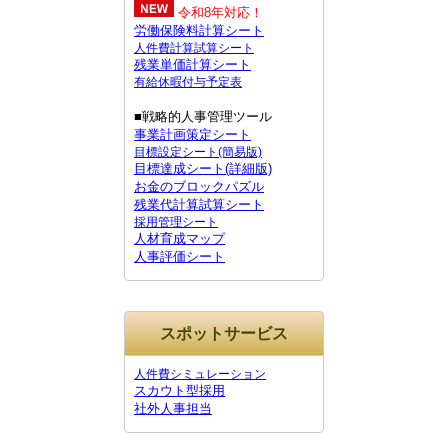
令和8年対応！
労働保険料計算シート
人件費計算試算シート
残業単価計算シート
有給休暇付与予定表
■戦略的人事管理ツール
事業計画策定シート
目標設定シート(簡易版)
目標達成シート(詳細版)
お金のブロックパズル
残業代計算試算シート
採用管理シート
人材育成マップ
人事評価シート
スポットサービス
人件費シミュレーション
スカウト型採用
社外人事担当