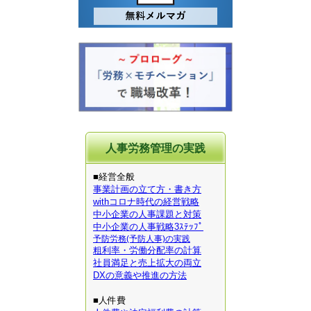
人事労務管理の実践
■経営全般
事業計画の立て方・書き方
withコロナ時代の経営戦略
中小企業の人事課題と対策
中小企業の人事戦略3ｽﾃｯﾌﾟ
予防労務(予防人事)の実践
粗利率・労働分配率の計算
社員満足と売上拡大の両立
DXの意義や推進の方法
■人件費