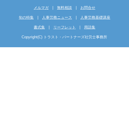
メルマガ
|
無料相談
|
お問合せ
旬の特集
|
人事労務ニュース
|
人事労務基礎講座
書式集
|
リーフレット
|
用語集
Copyright(C) トラスト・パートナーズ社労士事務所