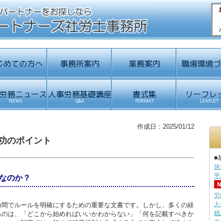
作成日：2025/01/12
功のポイント
■
休
平
なのか？
労
人
の間でルールを明確にするための重要な文書です。しかし、多くの経
残
るのは、「どこから始めればいいかわからない」「何を記載すべきか