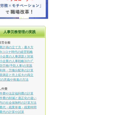
人事労務管理の実践
経営全般
業計画の立て方・書き方
ithコロナ時代の経営戦略
小企業の人事課題と対策
小企業の人事戦略3ｽﾃｯﾌﾟ
防労務(予防人事)の実践
利率・労働分配率の計算
員満足と売上拡大の両立
Xの意義や推進の方法
人件費
件費や法定福利費の計算
件費の削減と適正化の違い
与の社会保険料の計算方法
業代・残業単価・残業時間
業代の計算や試算