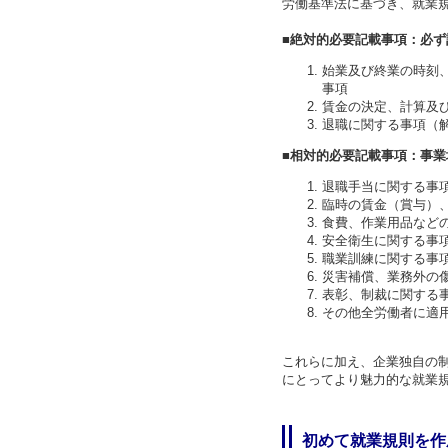
労働基準法に基づき、就業
■
絶対的必要記載事項：
必ず
始業及び終業の時刻
事項
賃金の決定、計算及
退職に関する事項（
■相対的必要記載事項：事
退職手当に関する事
臨時の賃金（賞与）
食費、作業用品など
安全衛生に関する事
職業訓練に関する事
災害補償、業務外の
表彰、制裁に関する
その他全労働者に適
これらに加え、企業独自の
にとってより魅力的な就業
初めて就業規則を作