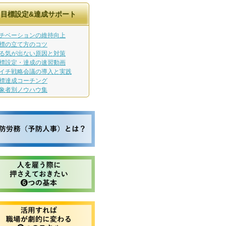
目標設定&達成サポート
チベーションの維持向上
標の立て方のコツ
る気が出ない原因と対策
標設定・達成の速習動画
イチ戦略会議の導入と実践
標達成コーチング
象者別ノウハウ集