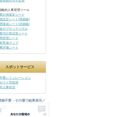
給休暇付与予定表
戦略的人事管理ツール
業計画策定シート
標設定シート(簡易版)
標達成シート(詳細版)
金のブロックパズル
業代計算試算シート
用管理シート
材育成マップ
事評価シート
スポットサービス
件費シミュレーション
カウト型採用
外人事担当
登録不要・その場で結果表示／