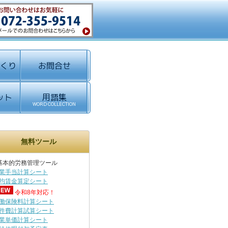
無料ツール
基本的労務管理ツール
業手当計算シート
均賃金算定シート
令和8年対応！
働保険料計算シート
件費計算試算シート
業単価計算シート