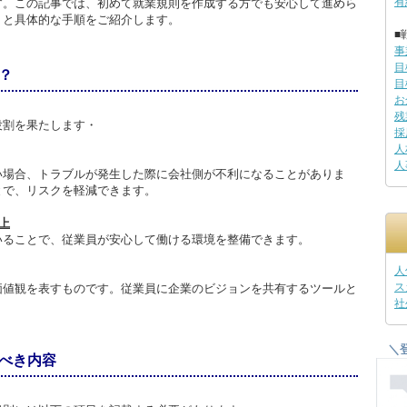
有
す。この記事では、初めて就業規則を作成する方でも安心して進めら
トと具体的な手順をご紹介します。
■
事
目
？
目
お
残
役割を果たします・
採
人
人
い場合、トラブルが発生した際に会社側が不利になることがありま
とで、リスクを軽減できます。
上
いることで、従業員が安心して働ける環境を整備できます。
人
ス
価値観を表すものです。従業員に企業のビジョンを共有するツールと
社
＼
べき内容