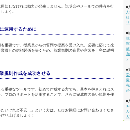
に周知しなければ効力が発生しません。説明会やメールでの共有を行
■
ましょう。
人
社
リ
に運用するために
■
就
就
用も重要です。従業員からの質問や提案を受け入れ、必要に応じて改
就
従業員との信頼関係を築くため、就業規則の背景や意図を丁寧に説明
有
テ
■
業規則作成を成功させる
労
労
有
える重要なツールです。初めて作成する方でも、基本を押さえればス
産
た、プロのサポートを活用することで、さらに完成度の高い規則を作
■
3
みたいけれど不安…」という方は、ぜひお気軽にお問い合わせくださ
人
を作り上げましょう！
人