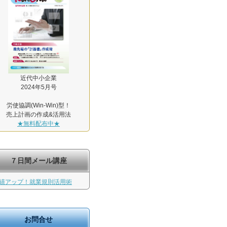
近代中小企業
2024年5月号
労使協調(Win-Win)型！
売上計画の作成&活用法
★無料配布中★
７日間メール講座
績アップ！就業規則活用術
お問合せ