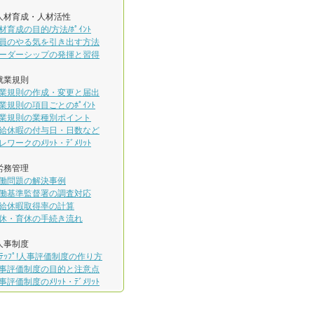
人材育成・人材活性
材育成の目的/方法/ﾎﾟｲﾝﾄ
員のやる気を引き出す方法
ーダーシップの発揮と習得
就業規則
業規則の作成・変更と届出
業規則の項目ごとのﾎﾟｲﾝﾄ
業規則の業種別ポイント
給休暇の付与日・日数など
レワークのﾒﾘｯﾄ・ﾃﾞﾒﾘｯﾄ
労務管理
働問題の解決事例
働基準監督署の調査対応
給休暇取得率の計算
休・育休の手続き流れ
人事制度
ｽﾃｯﾌﾟ!人事評価制度の作り方
事評価制度の目的と注意点
事評価制度のﾒﾘｯﾄ・ﾃﾞﾒﾘｯﾄ