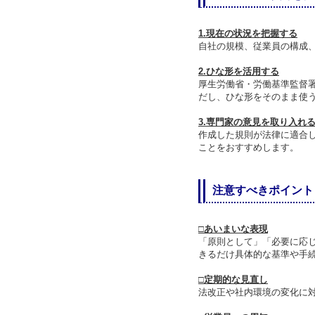
1.現在の状況を把握する
自社の規模、従業員の構成
2.ひな形を活用する
厚生労働省・労働基準監督
だし、ひな形をそのまま使
3.専門家の意見を取り入れ
作成した規則が法律に適合
ことをおすすめします。
注意すべきポイント
□あいまいな表現
「原則として」「必要に応
きるだけ具体的な基準や手
□定期的な見直し
法改正や社内環境の変化に