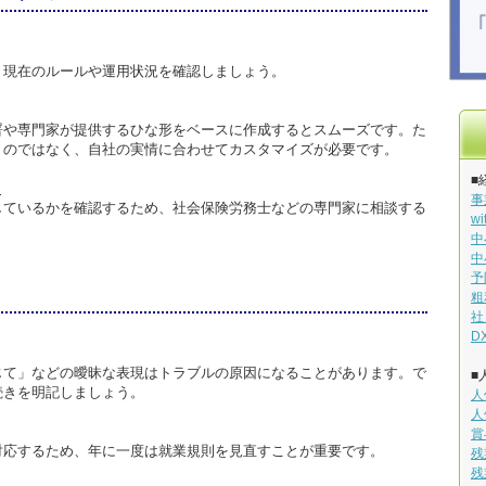
、現在のルールや運用状況を確認しましょう。
署や専門家が提供するひな形をベースに作成するとスムーズです。た
うのではなく、自社の実情に合わせてカスタマイズが必要です。
■
る
事
しているかを確認するため、社会保険労務士などの専門家に相談する
w
中
中
予
粗
社
D
じて」などの曖昧な表現はトラブルの原因になることがあります。で
■
続きを明記しましょう。
人
人
賞
対応するため、年に一度は就業規則を見直すことが重要です。
残
残