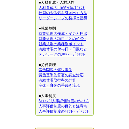
■人材育成・人材活性
人材育成の目的/方法/ﾎﾟｲﾝﾄ
社員のやる気を引き出す方法
リーダーシップの発揮と習得
■就業規則
就業規則の作成・変更と届出
就業規則の項目ごとのﾎﾟｲﾝﾄ
就業規則の業種別ポイント
有給休暇の付与日・日数など
テレワークのﾒﾘｯﾄ・ﾃﾞﾒﾘｯﾄ
■労務管理
労働問題の解決事例
労働基準監督署の調査対応
有給休暇取得率の計算
産休・育休の手続き流れ
■人事制度
3ｽﾃｯﾌﾟ!人事評価制度の作り方
人事評価制度の目的と注意点
人事評価制度のﾒﾘｯﾄ・ﾃﾞﾒﾘｯﾄ