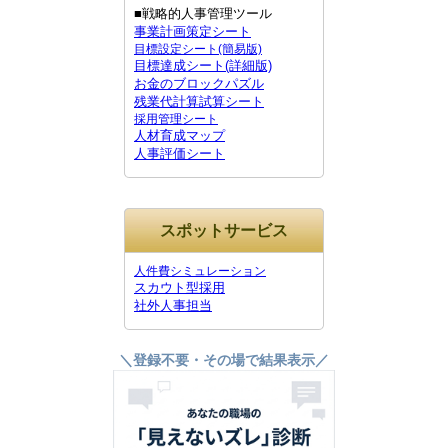
■戦略的人事管理ツール
事業計画策定シート
目標設定シート(簡易版)
目標達成シート(詳細版)
お金のブロックパズル
残業代計算試算シート
採用管理シート
人材育成マップ
人事評価シート
スポットサービス
人件費シミュレーション
スカウト型採用
社外人事担当
＼登録不要・その場で結果表示／