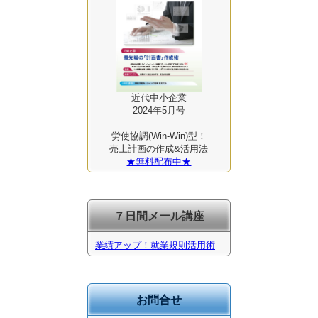
近代中小企業
2024年5月号
労使協調(Win-Win)型！
売上計画の作成&活用法
★無料配布中★
７日間メール講座
業績アップ！就業規則活用術
お問合せ