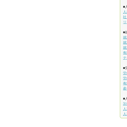
■
人
社
リ
■
就
就
就
有
テ
■
労
労
有
産
■
3
人
人