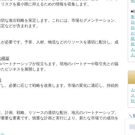
有
、リスクを最小限に抑えるための情報を収集します。
■
事
適切な進出戦略を策定します。これには、市場セグメンテーション、
目
選定などが含まれます。
目
お
残
スが必要です。予算、人材、物流などのリソースを適切に配分し、成
採
人
人
の構築
のパートナーシップが役立ちます。現地のパートナーや取引先との協
いたビジネスを展開します。
善
グし、必要に応じて戦略を改善します。市場の変化に適応し、持続的
人
ス
社
は、計画、戦略、リソースの適切な配分、地元のパートナーシップ、
＼
が重要な要素です。慎重な計画と実行により、新たな市場での成功を
ちら