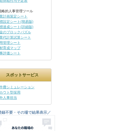
給休暇付与予定表
戦略的人事管理ツール
業計画策定シート
標設定シート(簡易版)
標達成シート(詳細版)
金のブロックパズル
業代計算試算シート
用管理シート
材育成マップ
事評価シート
スポットサービス
件費シミュレーション
カウト型採用
外人事担当
登録不要・その場で結果表示／