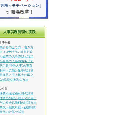
人事労務管理の実践
経営全般
業計画の立て方・書き方
ithコロナ時代の経営戦略
小企業の人事課題と対策
小企業の人事戦略3ｽﾃｯﾌﾟ
防労務(予防人事)の実践
利率・労働分配率の計算
員満足と売上拡大の両立
Xの意義や推進の方法
人件費
件費や法定福利費の計算
件費の削減と適正化の違い
与の社会保険料の計算方法
業代・残業単価・残業時間
業代の計算や試算