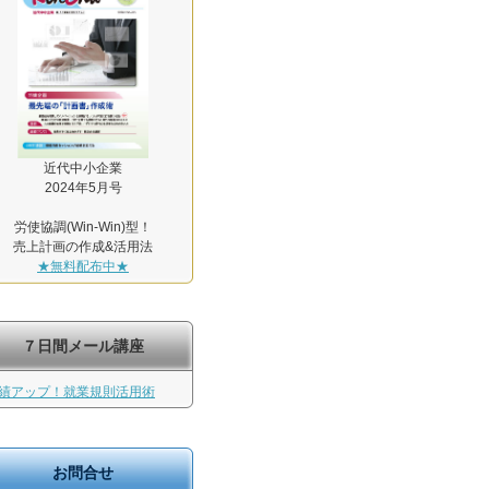
近代中小企業
2024年5月号
労使協調(Win-Win)型！
売上計画の作成&活用法
★無料配布中★
７日間メール講座
績アップ！就業規則活用術
お問合せ