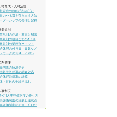
人材育成・人材活性
材育成の目的/方法/ﾎﾟｲﾝﾄ
員のやる気を引き出す方法
ーダーシップの発揮と習得
就業規則
業規則の作成・変更と届出
業規則の項目ごとのﾎﾟｲﾝﾄ
業規則の業種別ポイント
給休暇の付与日・日数など
レワークのﾒﾘｯﾄ・ﾃﾞﾒﾘｯﾄ
労務管理
働問題の解決事例
働基準監督署の調査対応
給休暇取得率の計算
休・育休の手続き流れ
人事制度
ｽﾃｯﾌﾟ!人事評価制度の作り方
事評価制度の目的と注意点
事評価制度のﾒﾘｯﾄ・ﾃﾞﾒﾘｯﾄ