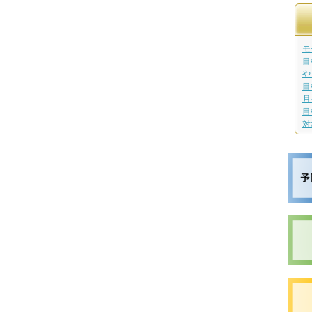
モ
目
や
目
月
目
対