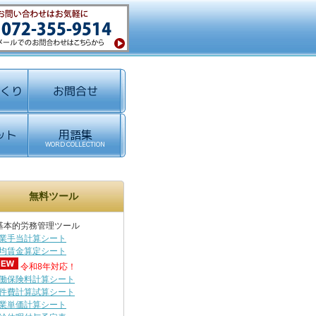
無料ツール
基本的労務管理ツール
業手当計算シート
均賃金算定シート
令和8年対応！
働保険料計算シート
件費計算試算シート
業単価計算シート