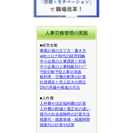
人事労務管理の実践
■経営全般
事業計画の立て方・書き方
withコロナ時代の経営戦略
中小企業の人事課題と対策
中小企業の人事戦略3ｽﾃｯﾌﾟ
予防労務(予防人事)の実践
粗利率・労働分配率の計算
社員満足と売上拡大の両立
DXの意義や推進の方法
■人件費
人件費や法定福利費の計算
人件費の削減と適正化の違い
賞与の社会保険料の計算方法
残業代・残業単価・残業時間
残業代の計算や試算