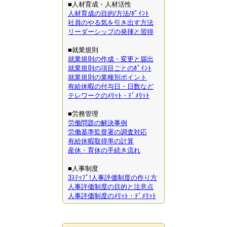
■人材育成・人材活性
人材育成の目的/方法/ﾎﾟｲﾝﾄ
社員のやる気を引き出す方法
リーダーシップの発揮と習得
■就業規則
就業規則の作成・変更と届出
就業規則の項目ごとのﾎﾟｲﾝﾄ
就業規則の業種別ポイント
有給休暇の付与日・日数など
テレワークのﾒﾘｯﾄ・ﾃﾞﾒﾘｯﾄ
■労務管理
労働問題の解決事例
労働基準監督署の調査対応
有給休暇取得率の計算
産休・育休の手続き流れ
■人事制度
3ｽﾃｯﾌﾟ!人事評価制度の作り方
人事評価制度の目的と注意点
人事評価制度のﾒﾘｯﾄ・ﾃﾞﾒﾘｯﾄ