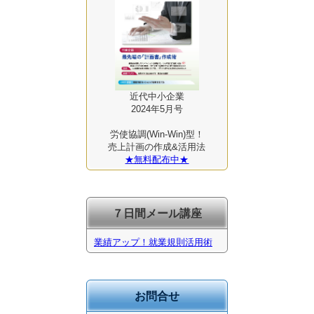
近代中小企業
2024年5月号
労使協調(Win-Win)型！
売上計画の作成&活用法
★無料配布中★
７日間メール講座
業績アップ！就業規則活用術
お問合せ