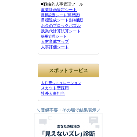
■戦略的人事管理ツール
事業計画策定シート
目標設定シート(簡易版)
目標達成シート(詳細版)
お金のブロックパズル
残業代計算試算シート
採用管理シート
人材育成マップ
人事評価シート
スポットサービス
人件費シミュレーション
スカウト型採用
社外人事担当
＼登録不要・その場で結果表示／