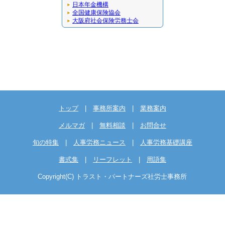
日本年金機構
全国健康保険協会
大阪府社会保険労務士会
トップ
|
事務所案内
|
業務案内
メルマガ
|
無料相談
|
お問合せ
旬の特集
|
人事労務ニュース
|
人事労務基礎講座
書式集
|
リーフレット
|
用語集
Copyright(C) トラスト・パートナーズ社労士事務所