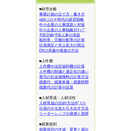
■経営全般
事業計画の立て方・書き方
withコロナ時代の経営戦略
中小企業の人事課題と対策
中小企業の人事戦略3ｽﾃｯﾌﾟ
予防労務(予防人事)の実践
粗利率・労働分配率の計算
社員満足と売上拡大の両立
DXの意義や推進の方法
■人件費
人件費や法定福利費の計算
人件費の削減と適正化の違い
賞与の社会保険料の計算方法
残業代・残業単価・残業時間
残業代の計算や試算
■人材育成・人材活性
人材育成の目的/方法/ﾎﾟｲﾝﾄ
社員のやる気を引き出す方法
リーダーシップの発揮と習得
■就業規則
就業規則の作成・変更と届出