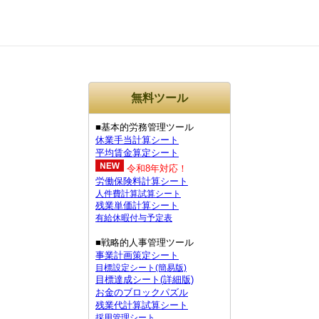
無料ツール
■基本的労務管理ツール
休業手当計算シート
平均賃金算定シート
令和8年対応！
労働保険料計算シート
人件費計算試算シート
残業単価計算シート
有給休暇付与予定表
■戦略的人事管理ツール
事業計画策定シート
目標設定シート(簡易版)
目標達成シート(詳細版)
お金のブロックパズル
残業代計算試算シート
採用管理シート