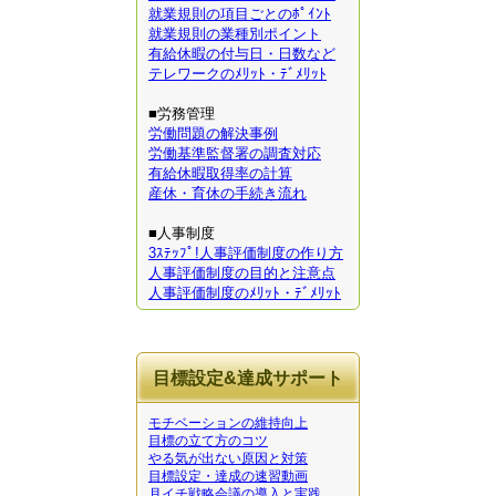
就業規則の項目ごとのﾎﾟｲﾝﾄ
就業規則の業種別ポイント
有給休暇の付与日・日数など
テレワークのﾒﾘｯﾄ・ﾃﾞﾒﾘｯﾄ
■労務管理
労働問題の解決事例
労働基準監督署の調査対応
有給休暇取得率の計算
産休・育休の手続き流れ
■人事制度
3ｽﾃｯﾌﾟ!人事評価制度の作り方
人事評価制度の目的と注意点
人事評価制度のﾒﾘｯﾄ・ﾃﾞﾒﾘｯﾄ
目標設定&達成サポート
モチベーションの維持向上
目標の立て方のコツ
やる気が出ない原因と対策
目標設定・達成の速習動画
月イチ戦略会議の導入と実践