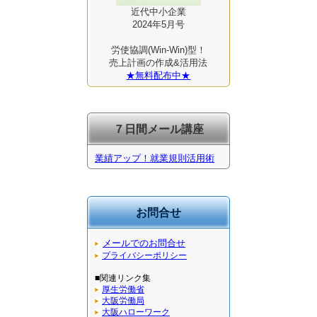
近代中小企業
2024年5月号
労使協調(Win-Win)型！
売上計画の作成&活用法
★無料配布中★
７日間メール講座
業績アップ！就業規則活用術
お問合せ
メールでのお問合せ
プライバシーポリシー
■関連リンク集
厚生労働省
大阪労働局
大阪ハローワーク