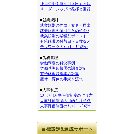
社員のやる気を引き出す方法
リーダーシップの発揮と習得
■就業規則
就業規則の作成・変更と届出
就業規則の項目ごとのﾎﾟｲﾝﾄ
就業規則の業種別ポイント
有給休暇の付与日・日数など
テレワークのﾒﾘｯﾄ・ﾃﾞﾒﾘｯﾄ
■労務管理
労働問題の解決事例
労働基準監督署の調査対応
有給休暇取得率の計算
産休・育休の手続き流れ
■人事制度
3ｽﾃｯﾌﾟ!人事評価制度の作り方
人事評価制度の目的と注意点
人事評価制度のﾒﾘｯﾄ・ﾃﾞﾒﾘｯﾄ
目標設定&達成サポート