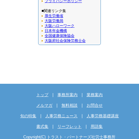
プライバシーポリシー
■関連リンク集
厚生労働省
大阪労働局
大阪ハローワーク
日本年金機構
全国健康保険協会
大阪府社会保険労務士会
トップ
|
事務所案内
|
業務案内
メルマガ
|
無料相談
|
お問合せ
旬の特集
|
人事労務ニュース
|
人事労務基礎講座
書式集
|
リーフレット
|
用語集
Copyright(C) トラスト・パートナーズ社労士事務所