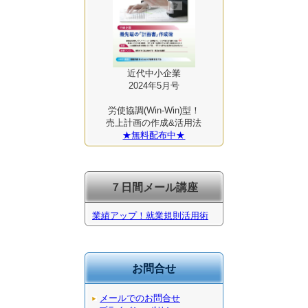
近代中小企業
2024年5月号
労使協調(Win-Win)型！
売上計画の作成&活用法
★無料配布中★
７日間メール講座
業績アップ！就業規則活用術
お問合せ
メールでのお問合せ