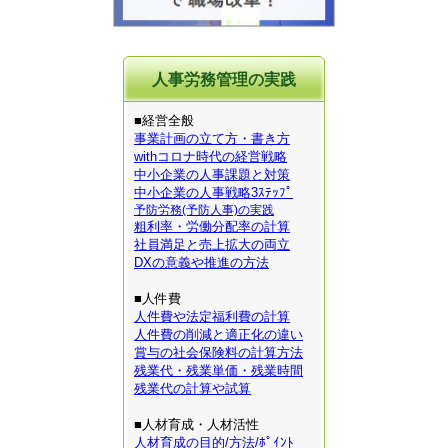
人事労務管理の実践
■経営全般
事業計画の立て方・書き方
withコロナ時代の経営戦略
中小企業の人事課題と対策
中小企業の人事戦略3ｽﾃｯﾌﾟ
予防労務(予防人事)の実践
粗利率・労働分配率の計算
社員満足と売上拡大の両立
DXの意義や推進の方法
■人件費
人件費や法定福利費の計算
人件費の削減と適正化の違い
賞与の社会保険料の計算方法
残業代・残業単価・残業時間
残業代の計算や試算
■人材育成・人材活性
人材育成の目的/方法/ﾎﾟｲﾝﾄ