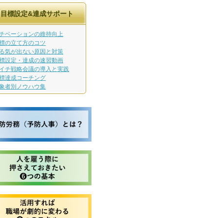
目標設定&達成サポート
チベーションの維持向上
標の立て方のコツ
る気が出ない原因と対策
標設定・達成の速習動画
イチ戦略会議の導入と実践
標達成コーチング
象者別ノウハウ集