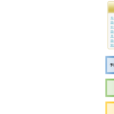
モ
目
や
目
月
目
対