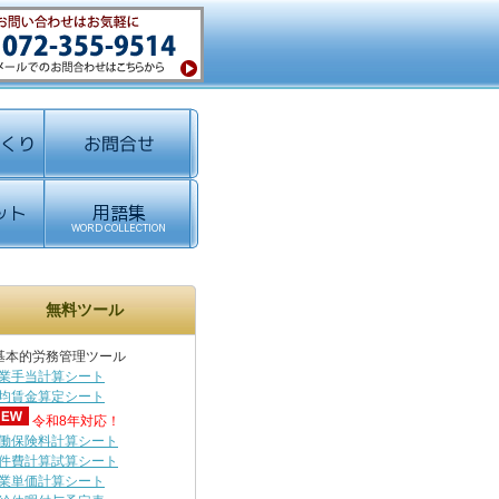
無料ツール
基本的労務管理ツール
業手当計算シート
均賃金算定シート
令和8年対応！
働保険料計算シート
件費計算試算シート
業単価計算シート