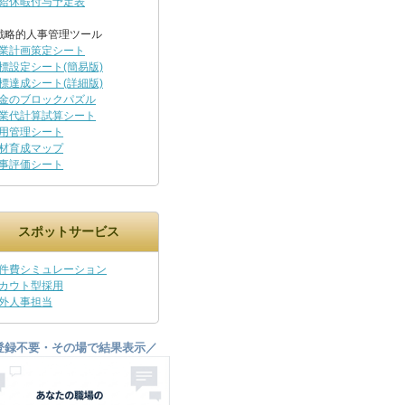
給休暇付与予定表
戦略的人事管理ツール
業計画策定シート
標設定シート(簡易版)
標達成シート(詳細版)
金のブロックパズル
業代計算試算シート
用管理シート
材育成マップ
事評価シート
スポットサービス
件費シミュレーション
カウト型採用
外人事担当
登録不要・その場で結果表示／