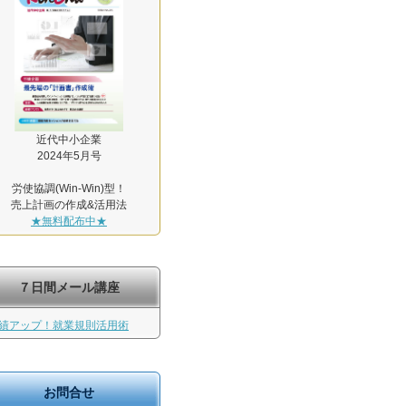
近代中小企業
2024年5月号
労使協調(Win-Win)型！
売上計画の作成&活用法
★無料配布中★
７日間メール講座
績アップ！就業規則活用術
お問合せ