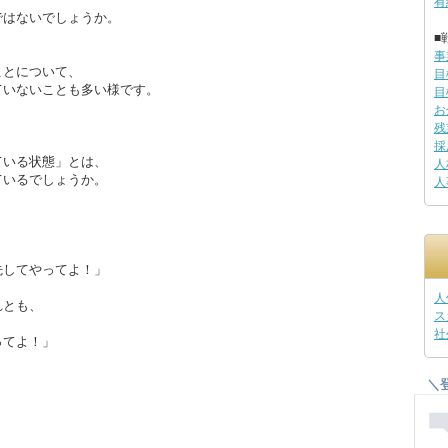
有
ではないでしょうか。
■
事
ことについて、
目
ていないことも多い様です。
目
お
残
採
ている状態」とは、
人
ているでしょうか。
人
先してやってよ！」
人
れとも、
ス
社
ってよ！」
＼