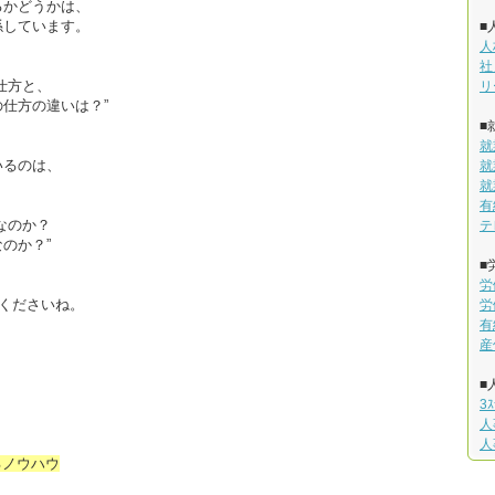
るかどうかは、
係しています。
■
人
社
仕方と、
リ
仕方の違いは？”
■
就
いるのは、
就
就
有
なのか？
テ
のか？”
■
労
てくださいね。
労
有
産
■
3
人
人
るノウハウ