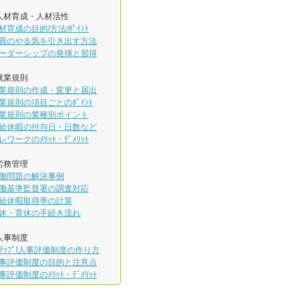
人材育成・人材活性
材育成の目的/方法/ﾎﾟｲﾝﾄ
員のやる気を引き出す方法
ーダーシップの発揮と習得
就業規則
業規則の作成・変更と届出
業規則の項目ごとのﾎﾟｲﾝﾄ
業規則の業種別ポイント
給休暇の付与日・日数など
レワークのﾒﾘｯﾄ・ﾃﾞﾒﾘｯﾄ
労務管理
働問題の解決事例
働基準監督署の調査対応
給休暇取得率の計算
休・育休の手続き流れ
人事制度
ｽﾃｯﾌﾟ!人事評価制度の作り方
事評価制度の目的と注意点
事評価制度のﾒﾘｯﾄ・ﾃﾞﾒﾘｯﾄ