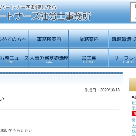
作成日：2020/10/13
■
い
休
平
労
人
に働いてもらいたい」
残