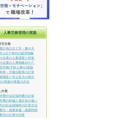
人事労務管理の実践
経営全般
業計画の立て方・書き方
ithコロナ時代の経営戦略
小企業の人事課題と対策
小企業の人事戦略3ｽﾃｯﾌﾟ
防労務(予防人事)の実践
利率・労働分配率の計算
員満足と売上拡大の両立
Xの意義や推進の方法
人件費
件費や法定福利費の計算
件費の削減と適正化の違い
与の社会保険料の計算方法
業代・残業単価・残業時間
業代の計算や試算