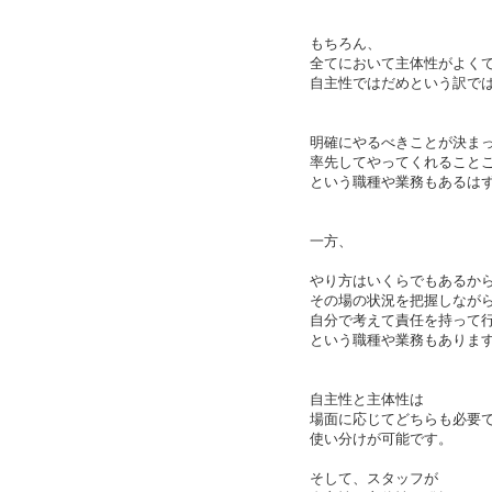
もちろん、
全てにおいて主体性がよく
自主性ではだめという訳で
明確にやるべきことが決ま
率先してやってくれること
という職種や業務もあるは
一方、
やり方はいくらでもあるか
その場の状況を把握しなが
自分で考えて責任を持って
という職種や業務もありま
自主性と主体性は
場面に応じてどちらも必要
使い分けが可能です。
そして、スタッフが