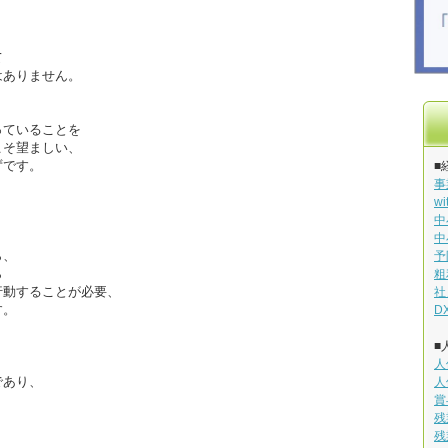
て
はありません。
っていることを
こそ望ましい、
ずです。
■
事
w
中
中
ら、
予
ら
粗
行動することが必要、
社
す。
D
■
人
であり、
人
賞
残
残