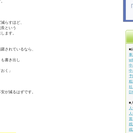
す。
ば減らすほど、
成長という
速します。
躊躇されているなら、
■
事
トも書き出し
w
中
ておく」
中
予
粗
社
不安が減るはずです。
D
■
人
人
賞
残
残