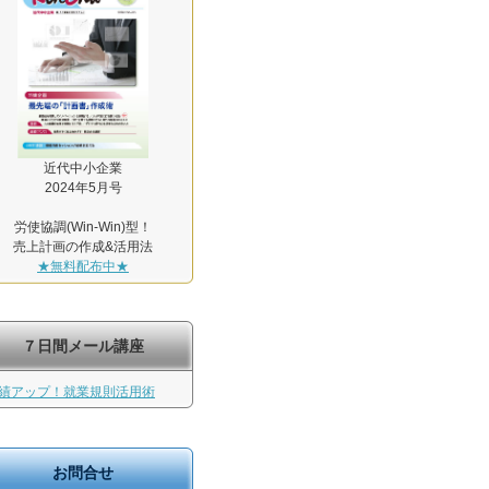
近代中小企業
2024年5月号
労使協調(Win-Win)型！
売上計画の作成&活用法
★無料配布中★
７日間メール講座
績アップ！就業規則活用術
お問合せ