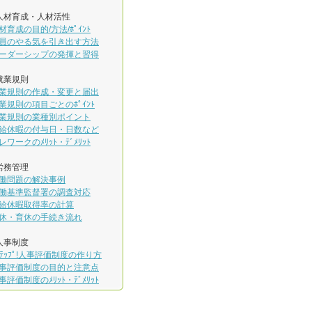
人材育成・人材活性
材育成の目的/方法/ﾎﾟｲﾝﾄ
員のやる気を引き出す方法
ーダーシップの発揮と習得
就業規則
業規則の作成・変更と届出
業規則の項目ごとのﾎﾟｲﾝﾄ
業規則の業種別ポイント
給休暇の付与日・日数など
レワークのﾒﾘｯﾄ・ﾃﾞﾒﾘｯﾄ
労務管理
働問題の解決事例
働基準監督署の調査対応
給休暇取得率の計算
休・育休の手続き流れ
人事制度
ｽﾃｯﾌﾟ!人事評価制度の作り方
事評価制度の目的と注意点
事評価制度のﾒﾘｯﾄ・ﾃﾞﾒﾘｯﾄ