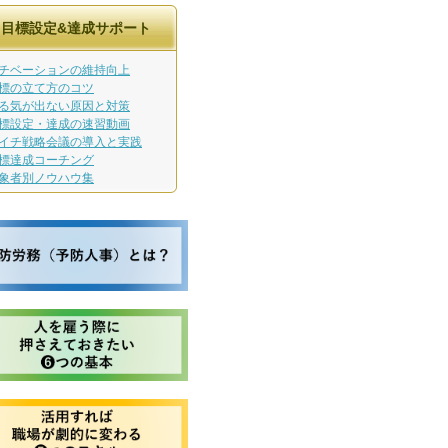
目標設定&達成サポート
チベーションの維持向上
標の立て方のコツ
る気が出ない原因と対策
標設定・達成の速習動画
イチ戦略会議の導入と実践
標達成コーチング
象者別ノウハウ集