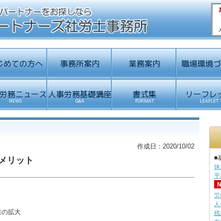
作成日：2020/10/02
■
メリット
休
平
、
労
人
業の拡大
残