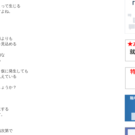
よって生じる
すよね。
与よりも
見込める
的な
る
、仮に発生しても
えている
しょうか？
にする
す。
備次第で