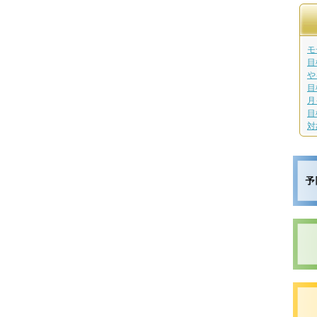
モ
目
や
目
月
目
対