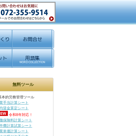
無料ツール
基本的労務管理ツール
業手当計算シート
均賃金算定シート
令和8年対応！
働保険料計算シート
件費計算試算シート
業単価計算シート