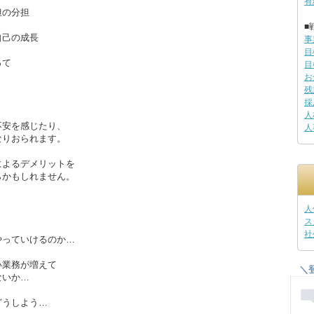
有
担の分担
■
自己の成長
事
目
って
目
。
お
残
採
人
不安を感じたり、
人
なりおられます。
によるデメリットを
らかもしれません。
人
ス
社
やっていけるのか…
い業務が増えて
＼
ないか…
どうしよう…