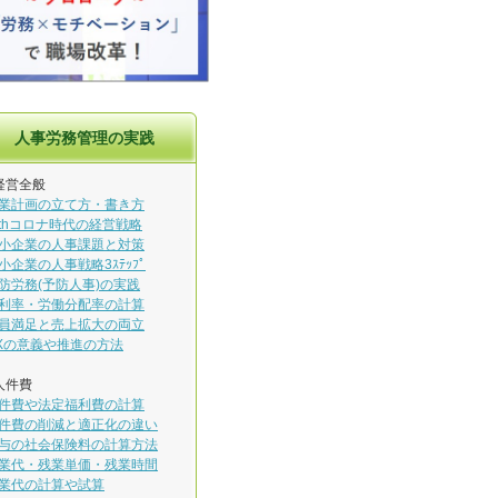
人事労務管理の実践
経営全般
業計画の立て方・書き方
ithコロナ時代の経営戦略
小企業の人事課題と対策
小企業の人事戦略3ｽﾃｯﾌﾟ
防労務(予防人事)の実践
利率・労働分配率の計算
員満足と売上拡大の両立
Xの意義や推進の方法
人件費
件費や法定福利費の計算
件費の削減と適正化の違い
与の社会保険料の計算方法
業代・残業単価・残業時間
業代の計算や試算