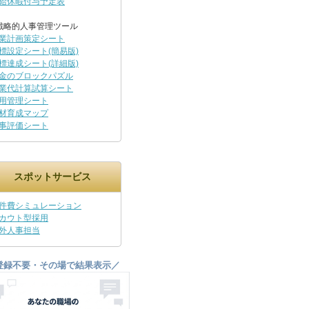
給休暇付与予定表
戦略的人事管理ツール
業計画策定シート
標設定シート(簡易版)
標達成シート(詳細版)
金のブロックパズル
業代計算試算シート
用管理シート
材育成マップ
事評価シート
スポットサービス
件費シミュレーション
カウト型採用
外人事担当
登録不要・その場で結果表示／