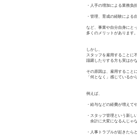
・人手の増加による業務負
・管理、育成の経験による
など、事業や自分自身にと
多くのメリットがあります
しかし、
スタッフを雇用することに
躊躇したりする方も実はか
その原因は、雇用すること
「何となく」感じているか
例えば、
・給与などの経費が増えて
・スタッフ管理という新し
余計に大変になるんじゃ
・人事トラブルが起きたら