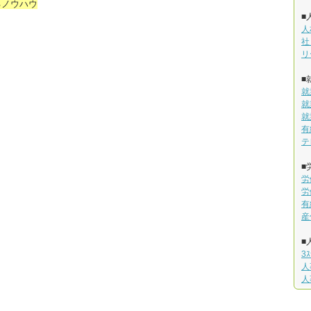
るノウハウ
■
人
社
リ
■
就
就
就
有
テ
■
労
労
有
産
■
3
人
人