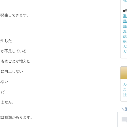
有
■
が発生してきます。
事
目
目
お
残
発生した
採
人
手が不足している
人
、もめごとが増えた
向に向上しない
れない
人
ス
向だ
社
りません。
＼
実は種類があります。