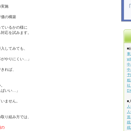
の実施
評価の構築
っているかの様に
る対応を試みます。
導入してみても、
■
事
事がやりにくい…」
w
中
できれば、
中
」
予
粗
い。
社
ばいい…」
D
ていません。
■
人
人
の取り組み方では、
賞
残
側の
残