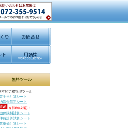
無料ツール
基本的労務管理ツール
業手当計算シート
均賃金算定シート
令和8年対応！
働保険料計算シート
件費計算試算シート
業単価計算シート