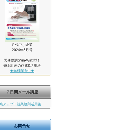
近代中小企業
2024年5月号
労使協調(Win-Win)型！
売上計画の作成&活用法
★無料配布中★
７日間メール講座
績アップ！就業規則活用術
お問合せ