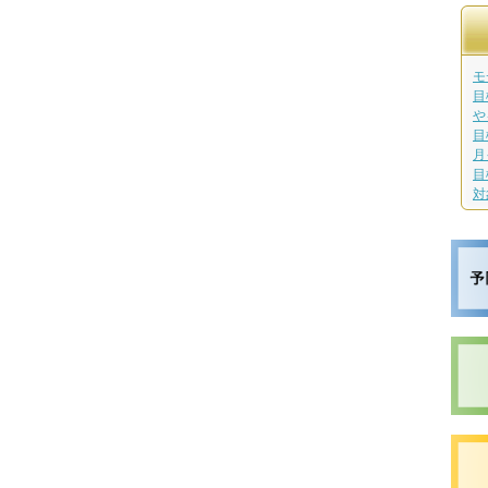
モ
目
や
目
月
目
対