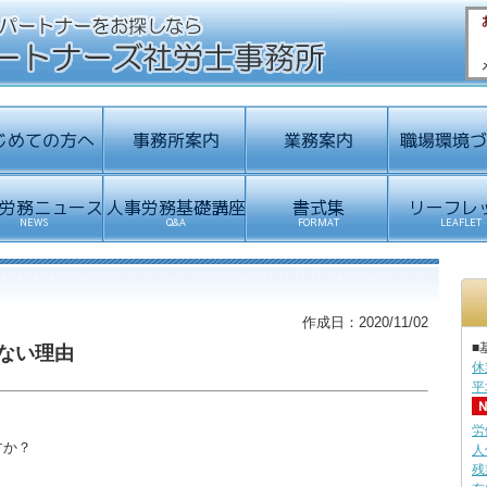
作成日：2020/11/02
■
ない理由
休
平
労
すか？
人
残