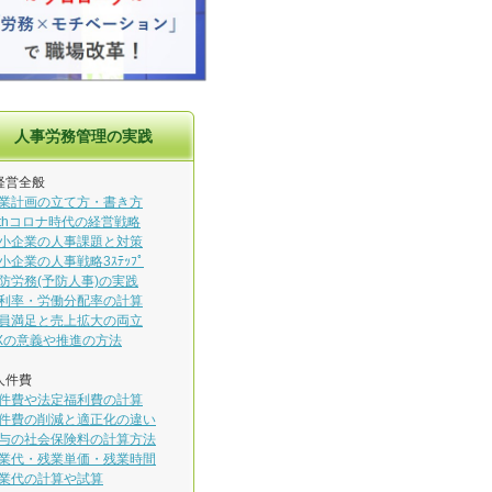
人事労務管理の実践
経営全般
業計画の立て方・書き方
ithコロナ時代の経営戦略
小企業の人事課題と対策
小企業の人事戦略3ｽﾃｯﾌﾟ
防労務(予防人事)の実践
利率・労働分配率の計算
員満足と売上拡大の両立
Xの意義や推進の方法
人件費
件費や法定福利費の計算
件費の削減と適正化の違い
与の社会保険料の計算方法
業代・残業単価・残業時間
業代の計算や試算