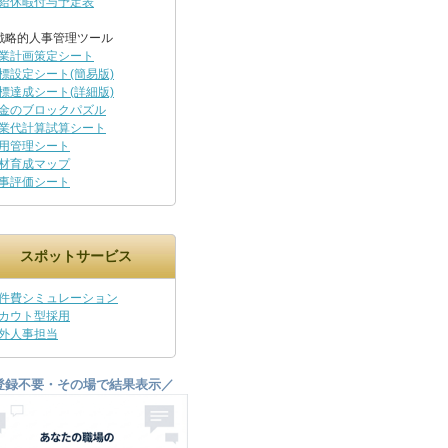
給休暇付与予定表
戦略的人事管理ツール
業計画策定シート
標設定シート(簡易版)
標達成シート(詳細版)
金のブロックパズル
業代計算試算シート
用管理シート
材育成マップ
事評価シート
スポットサービス
件費シミュレーション
カウト型採用
外人事担当
登録不要・その場で結果表示／