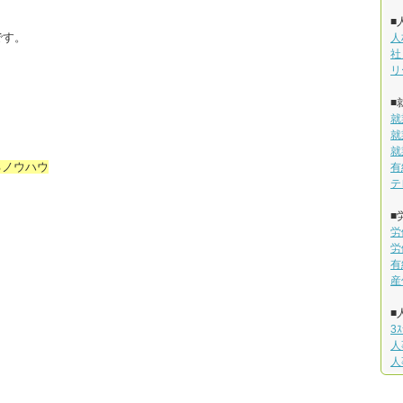
■
です。
人
社
リ
■
就
就
就
るノウハウ
有
テ
■
労
労
有
産
■
3
人
人