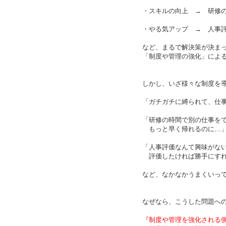
・スキルの向上 → 研修
・やる気アップ → 人事
など、まるで解決策が決ま
「制度や管理の強化」によ
しかし、いざ様々な制度を
「ガチガチに縛られて、仕
「研修の時間で別の仕事を
もっと早く帰れるのに…
「人事評価なんて興味がな
評価したければ勝手にすれ
など、なかなかうまくいっ
なぜなら、こうした問題へ
『制度や管理を強化される