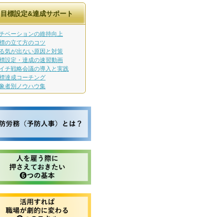
目標設定&達成サポート
チベーションの維持向上
標の立て方のコツ
る気が出ない原因と対策
標設定・達成の速習動画
イチ戦略会議の導入と実践
標達成コーチング
象者別ノウハウ集