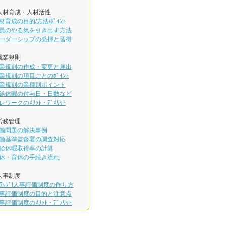
人材育成・人材活性
材育成の目的/方法/ﾎﾟｲﾝﾄ
員のやる気を引き出す方法
ーダーシップの発揮と習得
就業規則
業規則の作成・変更と届出
業規則の項目ごとのﾎﾟｲﾝﾄ
業規則の業種別ポイント
給休暇の付与日・日数など
レワークのﾒﾘｯﾄ・ﾃﾞﾒﾘｯﾄ
労務管理
働問題の解決事例
働基準監督署の調査対応
給休暇取得率の計算
休・育休の手続き流れ
人事制度
ｽﾃｯﾌﾟ!人事評価制度の作り方
事評価制度の目的と注意点
事評価制度のﾒﾘｯﾄ・ﾃﾞﾒﾘｯﾄ