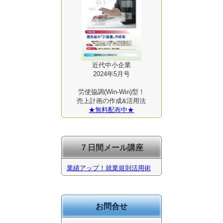
近代中小企業
2024年5月号
労使協調(Win-Win)型！
売上計画の作成&活用法
★無料配布中★
７日間メール講座
業績アップ！就業規則活用術
お問合せ