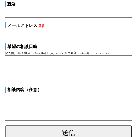
職業
メールアドレス
必須
希望の相談日時
記入例） 第１希望：○年○月○日（○）○:○～ 第２希望：○年○月○日（○）○:○～
相談内容（任意）