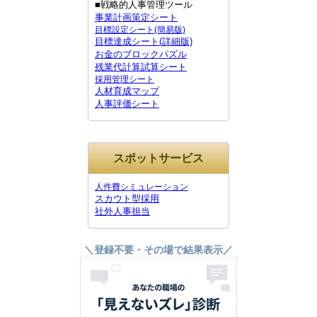
■戦略的人事管理ツール
事業計画策定シート
目標設定シート(簡易版)
目標達成シート(詳細版)
お金のブロックパズル
残業代計算試算シート
採用管理シート
人材育成マップ
人事評価シート
スポットサービス
人件費シミュレーション
スカウト型採用
社外人事担当
＼登録不要・その場で結果表示／