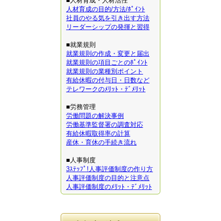
■人材育成・人材活性
人材育成の目的/方法/ﾎﾟｲﾝﾄ
社員のやる気を引き出す方法
リーダーシップの発揮と習得
■就業規則
就業規則の作成・変更と届出
就業規則の項目ごとのﾎﾟｲﾝﾄ
就業規則の業種別ポイント
有給休暇の付与日・日数など
テレワークのﾒﾘｯﾄ・ﾃﾞﾒﾘｯﾄ
■労務管理
労働問題の解決事例
労働基準監督署の調査対応
有給休暇取得率の計算
産休・育休の手続き流れ
■人事制度
3ｽﾃｯﾌﾟ!人事評価制度の作り方
人事評価制度の目的と注意点
人事評価制度のﾒﾘｯﾄ・ﾃﾞﾒﾘｯﾄ