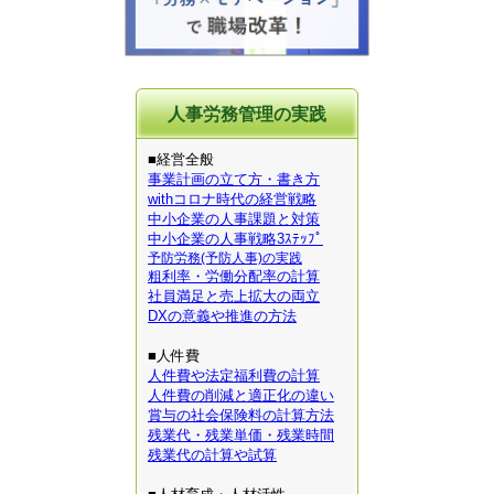
人事労務管理の実践
■経営全般
事業計画の立て方・書き方
withコロナ時代の経営戦略
中小企業の人事課題と対策
中小企業の人事戦略3ｽﾃｯﾌﾟ
予防労務(予防人事)の実践
粗利率・労働分配率の計算
社員満足と売上拡大の両立
DXの意義や推進の方法
■人件費
人件費や法定福利費の計算
人件費の削減と適正化の違い
賞与の社会保険料の計算方法
残業代・残業単価・残業時間
残業代の計算や試算