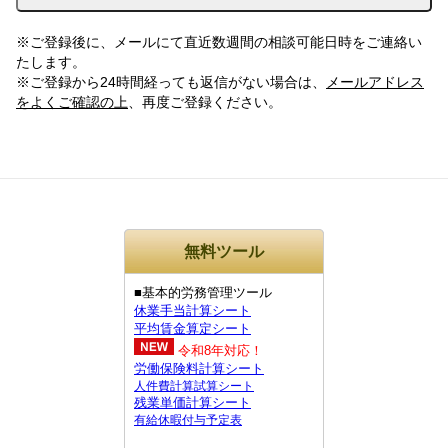
※ご登録後に、メールにて直近数週間の相談可能日時をご連絡い
たします。
※ご登録から24時間経っても返信がない場合は、
メールアドレス
をよくご確認の上
、再度ご登録ください。
無料ツール
■基本的労務管理ツール
休業手当計算シート
平均賃金算定シート
令和8年対応！
労働保険料計算シート
人件費計算試算シート
残業単価計算シート
有給休暇付与予定表