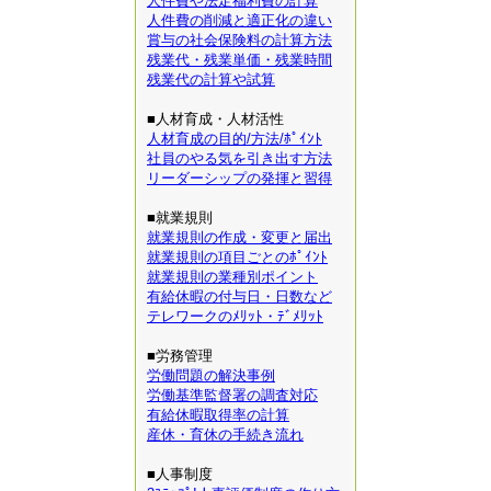
人件費や法定福利費の計算
人件費の削減と適正化の違い
賞与の社会保険料の計算方法
残業代・残業単価・残業時間
残業代の計算や試算
■人材育成・人材活性
人材育成の目的/方法/ﾎﾟｲﾝﾄ
社員のやる気を引き出す方法
リーダーシップの発揮と習得
■就業規則
就業規則の作成・変更と届出
就業規則の項目ごとのﾎﾟｲﾝﾄ
就業規則の業種別ポイント
有給休暇の付与日・日数など
テレワークのﾒﾘｯﾄ・ﾃﾞﾒﾘｯﾄ
■労務管理
労働問題の解決事例
労働基準監督署の調査対応
有給休暇取得率の計算
産休・育休の手続き流れ
■人事制度