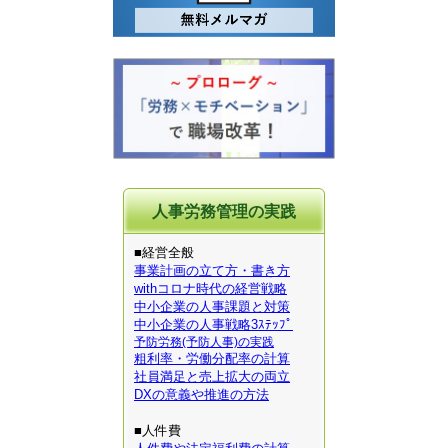
人事労務管理の実践
■経営全般
事業計画の立て方・書き方
withコロナ時代の経営戦略
中小企業の人事課題と対策
中小企業の人事戦略3ｽﾃｯﾌﾟ
予防労務(予防人事)の実践
粗利率・労働分配率の計算
社員満足と売上拡大の両立
DXの意義や推進の方法
■人件費