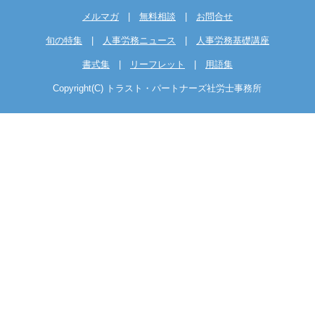
メルマガ
|
無料相談
|
お問合せ
旬の特集
|
人事労務ニュース
|
人事労務基礎講座
書式集
|
リーフレット
|
用語集
Copyright(C) トラスト・パートナーズ社労士事務所