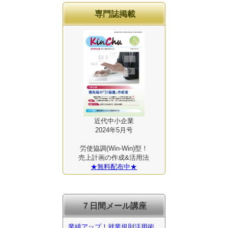
専門誌掲載
近代中小企業
2024年5月号
労使協調(Win-Win)型！
売上計画の作成&活用法
★無料配布中★
７日間メール講座
業績アップ！就業規則活用術