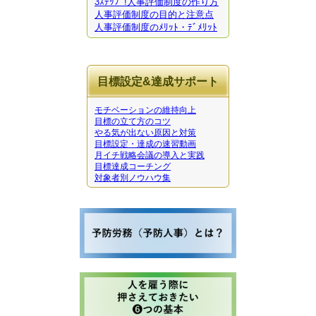
3ｽﾃｯﾌﾟ!人事評価制度の作り方
人事評価制度の目的と注意点
人事評価制度のﾒﾘｯﾄ・ﾃﾞﾒﾘｯﾄ
目標設定&達成サポート
モチベーションの維持向上
目標の立て方のコツ
やる気が出ない原因と対策
目標設定・達成の速習動画
月イチ戦略会議の導入と実践
目標達成コーチング
対象者別ノウハウ集