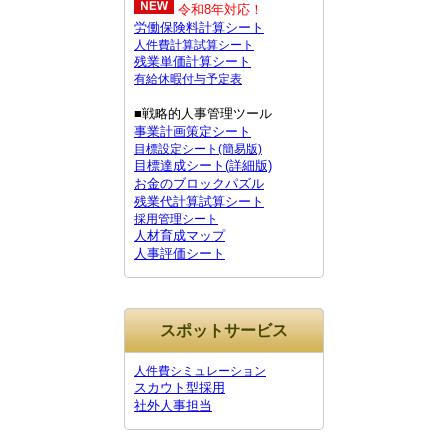
令和8年対応！
労働保険料計算シート
人件費計算試算シート
残業単価計算シート
有給休暇付与予定表
■戦略的人事管理ツール
事業計画策定シート
目標設定シート(簡易版)
目標達成シート(詳細版)
お金のブロックパズル
残業代計算試算シート
採用管理シート
人材育成マップ
人事評価シート
スポットサービス
人件費シミュレーション
スカウト型採用
社外人事担当